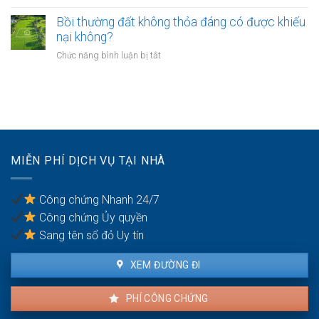
không?
Có
như
nhà
phải
Bồi thường đất không thỏa đáng có được khiếu
thế
giáo
chuyển
nào?
nại không?
sẽ
khoản
thực
ở
Chức năng bình luận bị tắt
khi
hiện
Bồi
mua
thế
thường
bán
nào?
đất
nhà
không
đất
thỏa
để
đáng
chống
có
trốn
MIỄN PHÍ DỊCH VỤ TẠI NHÀ
được
thuế?
khiếu
nại
Công chứng Nhanh 24/7
không?
Công chứng Ủy quyền
Sang tên sổ đỏ Uy tín
XEM ĐƯỜNG ĐI
PHÍ CÔNG CHỨNG