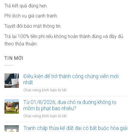
Trả kết quả đúng hẹn.
Phí dịch vụ giá cạnh tranh.
Tuyệt đối bảo mật thông tin.
Trả lại 100% tiền phí nếu không hoàn thành đúng và đầy đủ
theo thỏa thuận.
TIN MỚI
Điều kiện để trở thành công chứng viên mới
nhất
ở
Chức năng bình luận bị tắt
Điều
kiện
Từ 01/8/2026, đưa chó ra đường không rọ
để
mõm bị phạt bao nhiêu?
trở
ở
Chức năng bình luận bị tắt
thành
Từ
công
01/8/2026,
Tranh chấp thừa kế đất đai có bắt buộc hòa giải
chứng