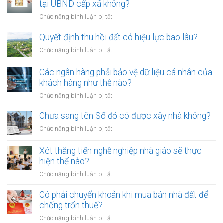
đưa
tại UBND cấp xã không?
viên
chó
mới
ở
Chức năng bình luận bị tắt
ra
nhất
Tranh
đường
chấp
Quyết định thu hồi đất có hiệu lực bao lâu?
không
thừa
rọ
ở
Chức năng bình luận bị tắt
kế
mõm
Quyết
đất
bị
định
Các ngân hàng phải bảo vệ dữ liệu cá nhân của
đai
phạt
thu
khách hàng như thế nào?
có
bao
hồi
bắt
ở
Chức năng bình luận bị tắt
nhiêu?
đất
buộc
Các
có
hòa
ngân
Chưa sang tên Sổ đỏ có được xây nhà không?
hiệu
giải
hàng
lực
ở
Chức năng bình luận bị tắt
tại
phải
bao
Chưa
UBND
bảo
lâu?
sang
cấp
Xét thăng tiến nghề nghiệp nhà giáo sẽ thực
vệ
tên
xã
hiện thế nào?
dữ
Sổ
không?
liệu
ở
Chức năng bình luận bị tắt
đỏ
cá
Xét
có
nhân
thăng
Có phải chuyển khoản khi mua bán nhà đất để
được
của
tiến
chống trốn thuế?
xây
khách
nghề
nhà
ở
Chức năng bình luận bị tắt
hàng
nghiệp