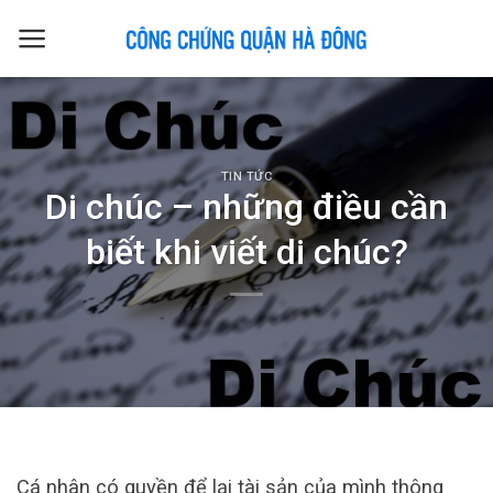
Skip
to
content
TIN TỨC
Di chúc – những điều cần
biết khi viết di chúc?
Cá nhân có quyền để lại tài sản của mình thông