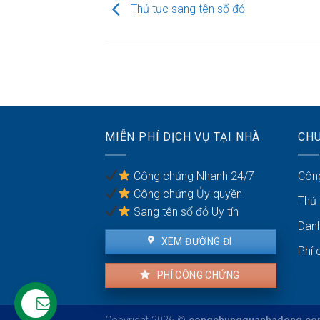
Thủ tục sang tên sổ đỏ
MIỄN PHÍ DỊCH VỤ TẠI NHÀ
CH
Công chứng Nhanh 24/7
Côn
Công chứng Ủy quyền
Thủ
Sang tên sổ đỏ Uy tín
Dan
XEM ĐƯỜNG ĐI
Phí 
PHÍ CÔNG CHỨNG