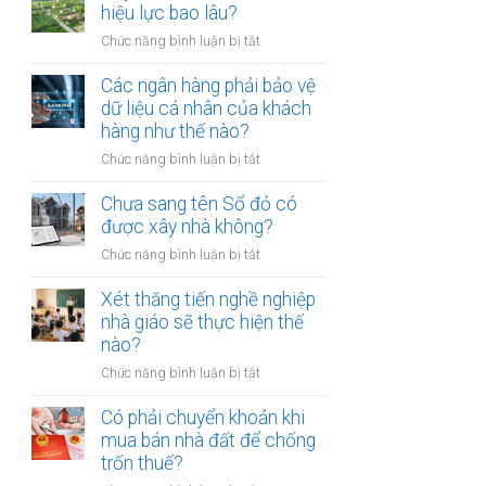
thừa
hiệu lực bao lâu?
mõm
kế
bị
ở
Chức năng bình luận bị tắt
đất
phạt
Quyết
đai
bao
định
Các ngân hàng phải bảo vệ
có
nhiêu?
thu
dữ liệu cá nhân của khách
bắt
hồi
hàng như thế nào?
buộc
đất
hòa
ở
Chức năng bình luận bị tắt
có
giải
Các
hiệu
tại
ngân
Chưa sang tên Sổ đỏ có
lực
UBND
hàng
được xây nhà không?
bao
cấp
phải
lâu?
xã
ở
Chức năng bình luận bị tắt
bảo
không?
Chưa
vệ
sang
Xét thăng tiến nghề nghiệp
dữ
tên
nhà giáo sẽ thực hiện thế
liệu
Sổ
nào?
cá
đỏ
nhân
ở
Chức năng bình luận bị tắt
có
của
Xét
được
khách
thăng
Có phải chuyển khoản khi
xây
hàng
tiến
mua bán nhà đất để chống
nhà
như
nghề
trốn thuế?
không?
thế
nghiệp