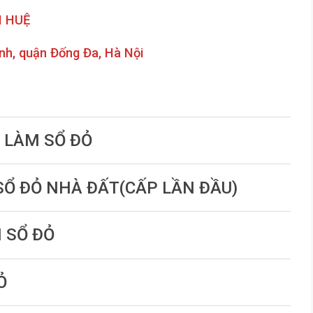
 HUỆ
inh, quận Đống Đa, Hà Nội
C LÀM SỔ ĐỎ
 SỔ ĐỎ NHÀ ĐẤT(CẤP LẦN ĐẦU)
N SỔ ĐỎ
Ỏ