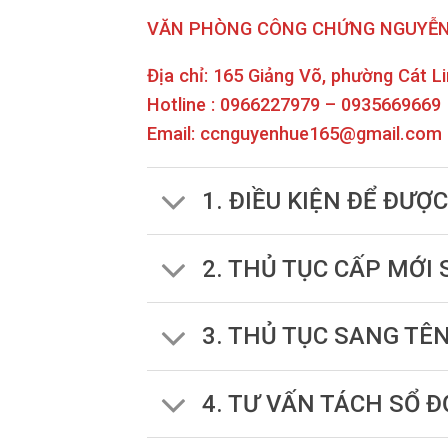
VĂN PHÒNG CÔNG CHỨNG NGUYỄN
Địa chỉ: 165 Giảng Võ, phường Cát L
Hotline : 0966227979 – 0935669669
Email: ccnguyenhue165@gmail.com
1. ĐIỀU KIỆN ĐỂ ĐƯỢ
2. THỦ TỤC CẤP MỚI
3. THỦ TỤC SANG TÊ
4. TƯ VẤN TÁCH SỔ Đ