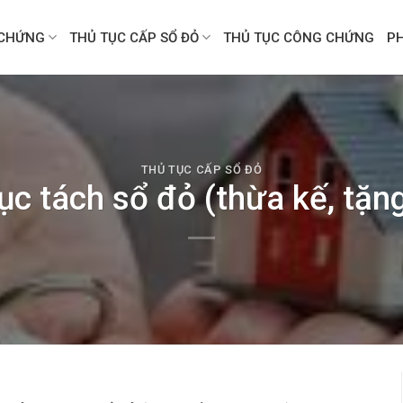
CHỨNG
THỦ TỤC CẤP SỔ ĐỎ
THỦ TỤC CÔNG CHỨNG
P
THỦ TỤC CẤP SỔ ĐỎ
ục tách sổ đỏ (thừa kế, tặn