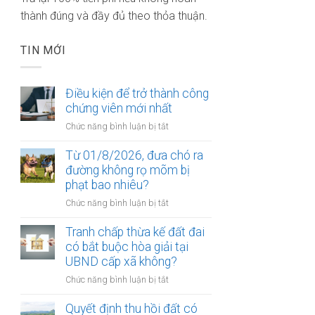
thành đúng và đầy đủ theo thỏa thuận.
TIN MỚI
Điều kiện để trở thành công
chứng viên mới nhất
ở
Chức năng bình luận bị tắt
Điều
kiện
Từ 01/8/2026, đưa chó ra
để
đường không rọ mõm bị
trở
phạt bao nhiêu?
thành
ở
Chức năng bình luận bị tắt
công
Từ
chứng
01/8/2026,
Tranh chấp thừa kế đất đai
viên
đưa
có bắt buộc hòa giải tại
mới
chó
UBND cấp xã không?
nhất
ra
ở
Chức năng bình luận bị tắt
đường
Tranh
không
chấp
Quyết định thu hồi đất có
rọ