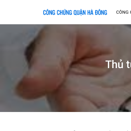
Skip
to
CÔNG 
content
Thủ t