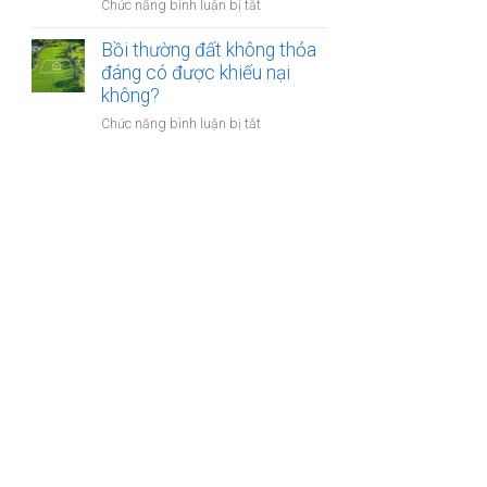
nào?
ở
Chức năng bình luận bị tắt
nhà
Có
giáo
phải
Bồi thường đất không thỏa
sẽ
chuyển
đáng có được khiếu nại
thực
khoản
không?
hiện
khi
thế
ở
Chức năng bình luận bị tắt
mua
nào?
Bồi
bán
thường
nhà
đất
đất
không
để
thỏa
chống
đáng
trốn
có
thuế?
được
khiếu
nại
không?