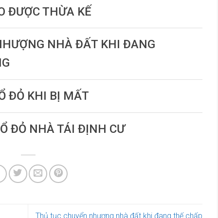
DO ĐƯỢC THỪA KẾ
 NHƯỢNG NHÀ ĐẤT KHI ĐANG
NG
Ổ ĐỎ KHI BỊ MẤT
SỔ ĐỎ NHÀ TÁI ĐỊNH CƯ
Thủ tục chuyển nhượng nhà đất khi đang thế chấp