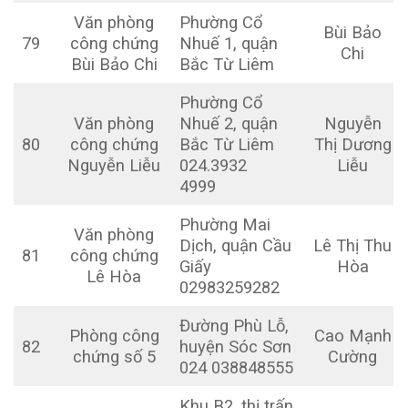
Văn phòng
Phường Cổ
Bùi Bảo
79
công chứng
Nhuế 1, quận
Chi
Bùi Bảo Chi
Bắc Từ Liêm
Phường Cổ
Văn phòng
Nhuế 2, quận
Nguyễn
80
công chứng
Bắc Từ Liêm
Thị Dương
Nguyễn Liễu
024.3932
Liễu
4999
Phường Mai
Văn phòng
Dịch, quận Cầu
Lê Thị Thu
81
công chứng
Giấy
Hòa
Lê Hòa
02983259282
Đường Phù Lỗ,
Phòng công
Cao Mạnh
82
huyện Sóc Sơn
chứng số 5
Cường
024 038848555
Khu B2, thị trấn