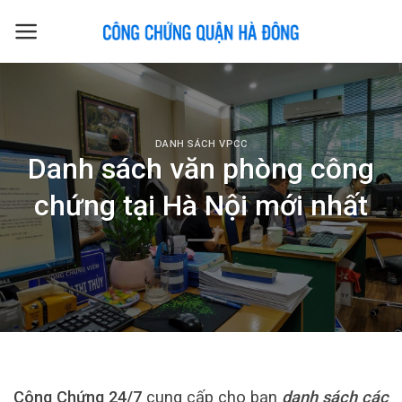
Skip
to
content
DANH SÁCH VPCC
Danh sách văn phòng công
chứng tại Hà Nội mới nhất
Công Chứng 24/7
cung cấp cho bạn
danh sách các