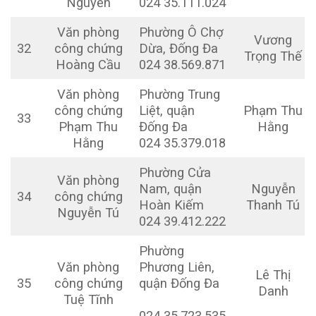
Nguyễn
024 35.111.024
Văn phòng
Phường Ô Chợ
Vương
32
công chứng
Dừa, Đống Đa
Trọng Thế
Hoàng Cầu
024 38.569.871
Văn phòng
Phường Trung
công chứng
Liệt, quận
Phạm Thu
33
Phạm Thu
Đống Đa
Hằng
Hằng
024 35.379.018
Phường Cửa
Văn phòng
Nam, quận
Nguyễn
34
công chứng
Hoàn Kiếm
Thanh Tú
Nguyễn Tú
024 39.412.222
Phường
Văn phòng
Phương Liên,
Lê Thị
35
công chứng
quận Đống Đa
Danh
Tuệ Tĩnh
024 35.723.535