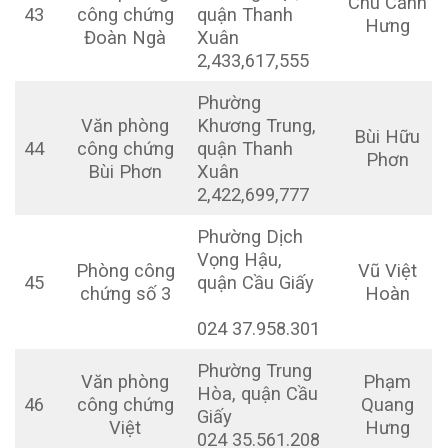
Chu Cảnh
43
công chứng
quận Thanh
Hưng
Đoàn Ngà
Xuân
2,433,617,555
Phường
Văn phòng
Khương Trung,
Bùi Hữu
44
công chứng
quận Thanh
Phơn
Bùi Phơn
Xuân
2,422,699,777
Phường Dịch
Vọng Hậu,
Phòng công
Vũ Việt
45
quận Cầu Giấy
chứng số 3
Hoàn
024 37.958.301
Phường Trung
Văn phòng
Phạm
Hòa, quận Cầu
46
công chứng
Quang
Giấy
Việt
Hưng
024 35.561.208