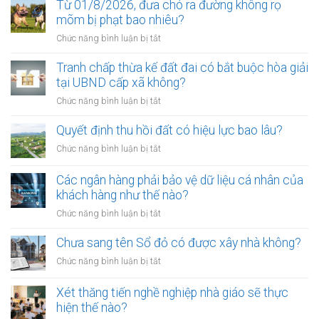
kiện
Từ 01/8/2026, đưa chó ra đường không rọ
để
mõm bị phạt bao nhiêu?
trở
ở
Chức năng bình luận bị tắt
thành
Từ
công
01/8/2026,
Tranh chấp thừa kế đất đai có bắt buộc hòa giải
chứng
đưa
tại UBND cấp xã không?
viên
chó
mới
ở
Chức năng bình luận bị tắt
ra
nhất
Tranh
đường
chấp
Quyết định thu hồi đất có hiệu lực bao lâu?
không
thừa
rọ
ở
Chức năng bình luận bị tắt
kế
mõm
Quyết
đất
bị
định
Các ngân hàng phải bảo vệ dữ liệu cá nhân của
đai
phạt
thu
khách hàng như thế nào?
có
bao
hồi
bắt
ở
Chức năng bình luận bị tắt
nhiêu?
đất
buộc
Các
có
hòa
ngân
Chưa sang tên Sổ đỏ có được xây nhà không?
hiệu
giải
hàng
lực
ở
Chức năng bình luận bị tắt
tại
phải
bao
Chưa
UBND
bảo
lâu?
sang
cấp
Xét thăng tiến nghề nghiệp nhà giáo sẽ thực
vệ
tên
xã
hiện thế nào?
dữ
Sổ
không?