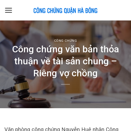
Skip
to
content
CÔNG CHỨNG
Công chứng văn bản thỏa
thuận về tài sản chung –
Riêng vợ chồng
Văn phòng công chứng Nguyễn Huệ nhận Công