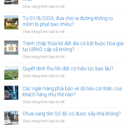
ở
Chức năng bình luận bị tắt
Điều
kiện
Từ 01/8/2026, đưa chó ra đường không rọ
để
mõm bị phạt bao nhiêu?
trở
ở
Chức năng bình luận bị tắt
thành
Từ
công
01/8/2026,
Tranh chấp thừa kế đất đai có bắt buộc hòa giải
chứng
đưa
tại UBND cấp xã không?
viên
chó
mới
ở
Chức năng bình luận bị tắt
ra
nhất
Tranh
đường
chấp
Quyết định thu hồi đất có hiệu lực bao lâu?
không
thừa
rọ
ở
Chức năng bình luận bị tắt
kế
mõm
Quyết
đất
bị
định
Các ngân hàng phải bảo vệ dữ liệu cá nhân của
đai
phạt
thu
khách hàng như thế nào?
có
bao
hồi
bắt
ở
Chức năng bình luận bị tắt
nhiêu?
đất
buộc
Các
có
hòa
ngân
Chưa sang tên Sổ đỏ có được xây nhà không?
hiệu
giải
hàng
lực
ở
Chức năng bình luận bị tắt
tại
phải
bao
Chưa
UBND