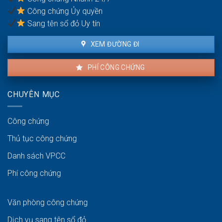
không?
Công chứng Ủy quyền
Sang tên sổ đỏ Uy tín
XEM ĐƯỜNG ĐI
PHÍ CÔNG CHỨNG
CHUYÊN MỤC
Công chứng
Thủ tục công chứng
Danh sách VPCC
Phí công chứng
Văn phòng công chứng
Dịch vụ sang tên sổ đỏ