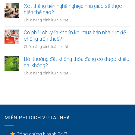
bảo
lâu?
sang
cấp
Xét thăng tiến nghề nghiệp nhà giáo sẽ thực
vệ
tên
xã
hiện thế nào?
dữ
Sổ
không?
liệu
ở
Chức năng bình luận bị tắt
đỏ
cá
Xét
có
nhân
thăng
Có phải chuyển khoản khi mua bán nhà đất để
được
của
tiến
chống trốn thuế?
xây
khách
nghề
nhà
ở
Chức năng bình luận bị tắt
hàng
nghiệp
không?
Có
như
nhà
phải
Bồi thường đất không thỏa đáng có được khiếu
thế
giáo
chuyển
nào?
nại không?
sẽ
khoản
thực
ở
Chức năng bình luận bị tắt
khi
hiện
Bồi
mua
thế
thường
bán
nào?
đất
nhà
không
đất
thỏa
để
đáng
chống
có
trốn
MIỄN PHÍ DỊCH VỤ TẠI NHÀ
được
thuế?
khiếu
nại
Công chứng Nhanh 24/7