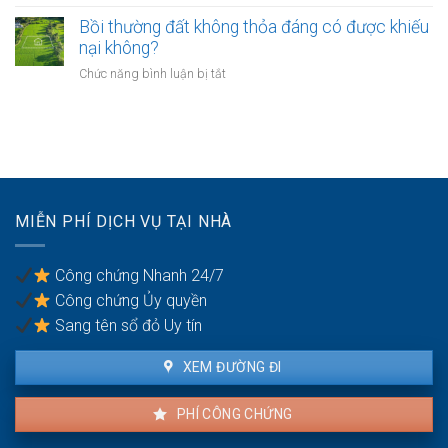
Có
như
nhà
phải
Bồi thường đất không thỏa đáng có được khiếu
thế
giáo
chuyển
nào?
nại không?
sẽ
khoản
thực
ở
Chức năng bình luận bị tắt
khi
hiện
Bồi
mua
thế
thường
bán
nào?
đất
nhà
không
đất
thỏa
để
đáng
chống
có
trốn
MIỄN PHÍ DỊCH VỤ TẠI NHÀ
được
thuế?
khiếu
nại
Công chứng Nhanh 24/7
không?
Công chứng Ủy quyền
Sang tên sổ đỏ Uy tín
XEM ĐƯỜNG ĐI
PHÍ CÔNG CHỨNG