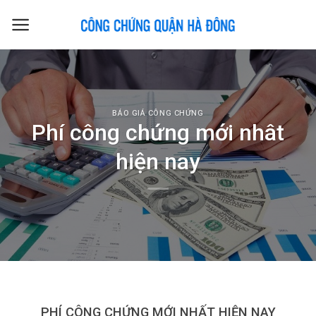
Skip
to
content
BÁO GIÁ CÔNG CHỨNG
Phí công chứng mới nhât
hiện nay
PHÍ CÔNG CHỨNG MỚI NHẤT HIỆN NAY