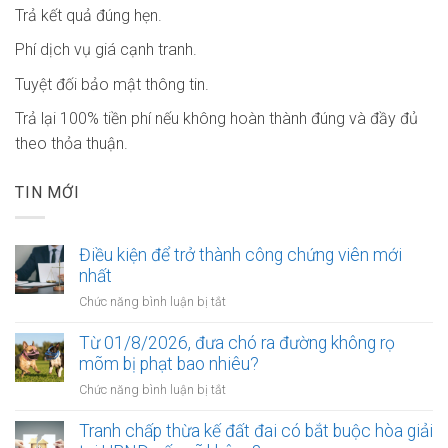
Trả kết quả đúng hẹn.
Phí dịch vụ giá cạnh tranh.
Tuyệt đối bảo mật thông tin.
Trả lại 100% tiền phí nếu không hoàn thành đúng và đầy đủ
theo thỏa thuận.
TIN MỚI
Điều kiện để trở thành công chứng viên mới
nhất
ở
Chức năng bình luận bị tắt
Điều
kiện
Từ 01/8/2026, đưa chó ra đường không rọ
để
mõm bị phạt bao nhiêu?
trở
ở
Chức năng bình luận bị tắt
thành
Từ
công
01/8/2026,
Tranh chấp thừa kế đất đai có bắt buộc hòa giải
chứng
đưa