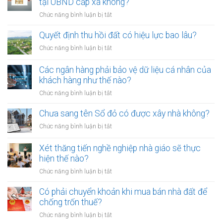
tại UBND cấp xã không?
viên
chó
mới
ở
Chức năng bình luận bị tắt
ra
nhất
Tranh
đường
chấp
Quyết định thu hồi đất có hiệu lực bao lâu?
không
thừa
rọ
ở
Chức năng bình luận bị tắt
kế
mõm
Quyết
đất
bị
định
Các ngân hàng phải bảo vệ dữ liệu cá nhân của
đai
phạt
thu
khách hàng như thế nào?
có
bao
hồi
bắt
ở
Chức năng bình luận bị tắt
nhiêu?
đất
buộc
Các
có
hòa
ngân
Chưa sang tên Sổ đỏ có được xây nhà không?
hiệu
giải
hàng
lực
ở
Chức năng bình luận bị tắt
tại
phải
bao
Chưa
UBND
bảo
lâu?
sang
cấp
Xét thăng tiến nghề nghiệp nhà giáo sẽ thực
vệ
tên
xã
hiện thế nào?
dữ
Sổ
không?
liệu
ở
Chức năng bình luận bị tắt
đỏ
cá
Xét
có
nhân
thăng
Có phải chuyển khoản khi mua bán nhà đất để
được
của
tiến
chống trốn thuế?
xây
khách
nghề
nhà
ở
Chức năng bình luận bị tắt
hàng
nghiệp
không?