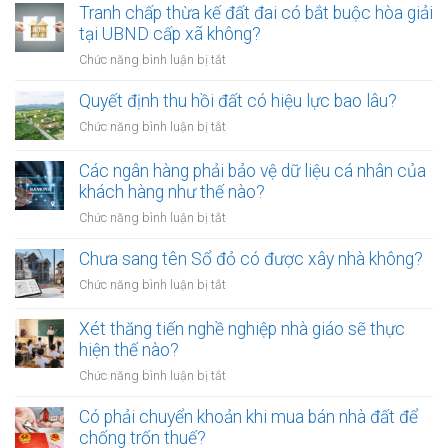
01/8/2026,
Tranh chấp thừa kế đất đai có bắt buộc hòa giải
chứng
đưa
tại UBND cấp xã không?
viên
chó
mới
ở
Chức năng bình luận bị tắt
ra
nhất
Tranh
đường
chấp
Quyết định thu hồi đất có hiệu lực bao lâu?
không
thừa
rọ
ở
Chức năng bình luận bị tắt
kế
mõm
Quyết
đất
bị
định
Các ngân hàng phải bảo vệ dữ liệu cá nhân của
đai
phạt
thu
khách hàng như thế nào?
có
bao
hồi
bắt
ở
Chức năng bình luận bị tắt
nhiêu?
đất
buộc
Các
có
hòa
ngân
Chưa sang tên Sổ đỏ có được xây nhà không?
hiệu
giải
hàng
lực
ở
Chức năng bình luận bị tắt
tại
phải
bao
Chưa
UBND
bảo
lâu?
sang
cấp
Xét thăng tiến nghề nghiệp nhà giáo sẽ thực
vệ
tên
xã
hiện thế nào?
dữ
Sổ
không?
liệu
ở
Chức năng bình luận bị tắt
đỏ
cá
Xét
có
nhân
thăng
Có phải chuyển khoản khi mua bán nhà đất để
được
của
tiến
chống trốn thuế?
xây
khách