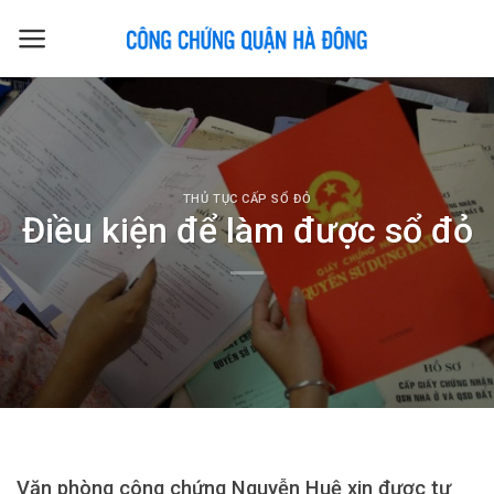
Skip
to
content
THỦ TỤC CẤP SỔ ĐỎ
Điều kiện để làm được sổ đỏ
Văn phòng công chứng Nguyễn Huệ xin được tư