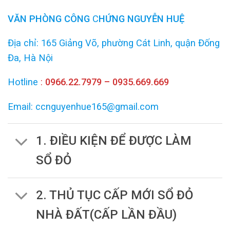
VĂN PHÒNG
CÔNG
C
HỨNG NGUYỄN HUỆ
Địa chỉ: 165 Giảng Võ, phường Cát Linh, quận Đống
Đa, Hà Nội
Hotline
:
0966.22.7979 – 0935.669.669
Email: ccnguyenhue165@gmail.com
1. ĐIỀU KIỆN ĐỂ ĐƯỢC LÀM
SỔ ĐỎ
2. THỦ TỤC CẤP MỚI SỔ ĐỎ
NHÀ ĐẤT(CẤP LẦN ĐẦU)