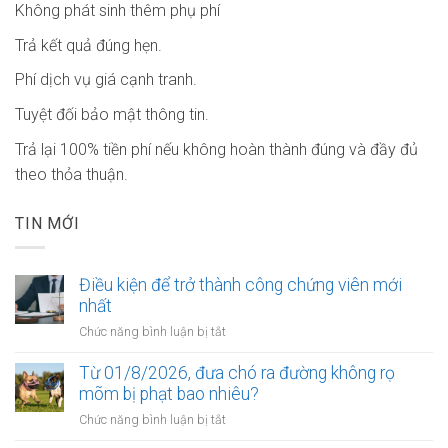
Không phát sinh thêm phụ phí
Trả kết quả đúng hẹn.
Phí dịch vụ giá cạnh tranh.
Tuyệt đối bảo mật thông tin.
Trả lại 100% tiền phí nếu không hoàn thành đúng và đầy đủ
theo thỏa thuận.
TIN MỚI
Điều kiện để trở thành công chứng viên mới
nhất
ở
Chức năng bình luận bị tắt
Điều
kiện
Từ 01/8/2026, đưa chó ra đường không rọ
để
mõm bị phạt bao nhiêu?
trở
ở
Chức năng bình luận bị tắt
thành
Từ
công