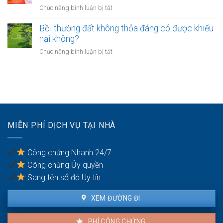
nghề
nhà
ở
Chức năng bình luận bị tắt
hàng
nghiệp
không?
Có
như
nhà
phải
Bồi thường đất không thỏa đáng có được khiếu
thế
giáo
chuyển
nào?
nại không?
sẽ
khoản
thực
ở
Chức năng bình luận bị tắt
khi
hiện
Bồi
mua
thế
thường
bán
nào?
đất
nhà
không
đất
thỏa
để
đáng
chống
có
trốn
MIỄN PHÍ DỊCH VỤ TẠI NHÀ
được
thuế?
khiếu
nại
Công chứng Nhanh 24/7
không?
Công chứng Ủy quyền
Sang tên sổ đỏ Uy tín
XEM ĐƯỜNG ĐI
PHÍ CÔNG CHỨNG