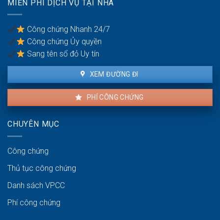
MIỄN PHÍ DỊCH VỤ TẠI NHÀ
được
thuế?
khiếu
nại
Công chứng Nhanh 24/7
không?
Công chứng Ủy quyền
Sang tên sổ đỏ Uy tín
XEM ĐƯỜNG ĐI
PHÍ CÔNG CHỨNG
CHUYÊN MỤC
Công chứng
Thủ tục công chứng
Danh sách VPCC
Phí công chứng