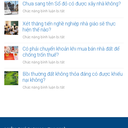
hòa
ngân
Chưa sang tên Sổ đỏ có được xây nhà không?
hiệu
giải
hàng
lực
ở
Chức năng bình luận bị tắt
tại
phải
bao
Chưa
UBND
bảo
lâu?
sang
cấp
Xét thăng tiến nghề nghiệp nhà giáo sẽ thực
vệ
tên
xã
hiện thế nào?
dữ
Sổ
không?
liệu
ở
Chức năng bình luận bị tắt
đỏ
cá
Xét
có
nhân
thăng
Có phải chuyển khoản khi mua bán nhà đất để
được
của
tiến
chống trốn thuế?
xây
khách
nghề
nhà
ở
Chức năng bình luận bị tắt
hàng
nghiệp
không?
Có
như
nhà
phải
Bồi thường đất không thỏa đáng có được khiếu
thế
giáo
chuyển
nào?
nại không?
sẽ
khoản
thực
ở
Chức năng bình luận bị tắt
khi
hiện
Bồi
mua
thế
thường
bán
nào?
đất
nhà
không
đất
thỏa
để
đáng
chống
có
trốn