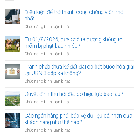
Điều kiện để trở thành công chứng viên mới
nhất
ở
Chức năng bình luận bị tắt
Điều
kiện
Từ 01/8/2026, đưa chó ra đường không rọ
để
mõm bị phạt bao nhiêu?
trở
ở
Chức năng bình luận bị tắt
thành
Từ
công
01/8/2026,
Tranh chấp thừa kế đất đai có bắt buộc hòa giải
chứng
đưa
tại UBND cấp xã không?
viên
chó
mới
ở
Chức năng bình luận bị tắt
ra
nhất
Tranh
đường
chấp
Quyết định thu hồi đất có hiệu lực bao lâu?
không
thừa
rọ
ở
Chức năng bình luận bị tắt
kế
mõm
Quyết
đất
bị
định
Các ngân hàng phải bảo vệ dữ liệu cá nhân của
đai
phạt
thu
khách hàng như thế nào?
có
bao
hồi
bắt
ở
Chức năng bình luận bị tắt
nhiêu?
đất
buộc
Các
có