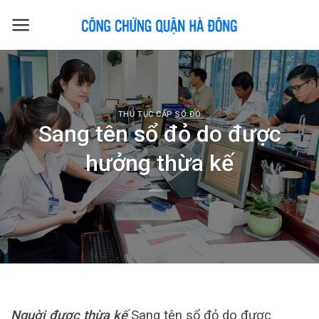
Skip
to
content
THỦ TỤC CẤP SỔ ĐỎ
Sang tên sổ đỏ do được
hưởng thừa kế
Nguời được thừa kế
Sang tên sổ đỏ do được