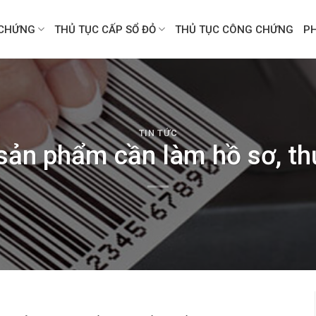
CHỨNG
THỦ TỤC CẤP SỔ ĐỎ
THỦ TỤC CÔNG CHỨNG
P
TIN TỨC
ản phẩm cần làm hồ sơ, th