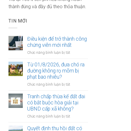
thành đúng và đầy đủ theo thỏa thuận.
TIN MỚI
Điều kiện để trở thành công
chứng viên mới nhất
ở
Chức năng bình luận bị tắt
Điều
kiện
Từ 01/8/2026, đưa chó ra
để
đường không rọ mõm bị
trở
phạt bao nhiêu?
thành
ở
Chức năng bình luận bị tắt
công
Từ
chứng
01/8/2026,
Tranh chấp thừa kế đất đai
viên
đưa
có bắt buộc hòa giải tại
mới
chó
UBND cấp xã không?
nhất
ra
ở
Chức năng bình luận bị tắt
đường
Tranh
không
chấp
Quyết định thu hồi đất có
rọ