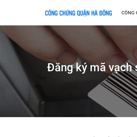
Skip
to
CÔNG 
content
Đăng ký mã vạch s