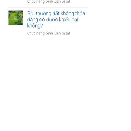
nào?
ở
Chức năng bình luận bị tắt
nhà
Có
giáo
phải
Bồi thường đất không thỏa
sẽ
chuyển
đáng có được khiếu nại
thực
khoản
không?
hiện
khi
thế
ở
Chức năng bình luận bị tắt
mua
nào?
Bồi
bán
thường
nhà
đất
đất
không
để
thỏa
chống
đáng
trốn
có
thuế?
được
khiếu
nại
không?