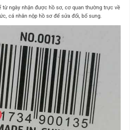
kể từ ngày nhận được hồ sơ, cơ quan thường trực về
c, cá nhân nộp hồ sơ để sửa đổi, bổ sung.