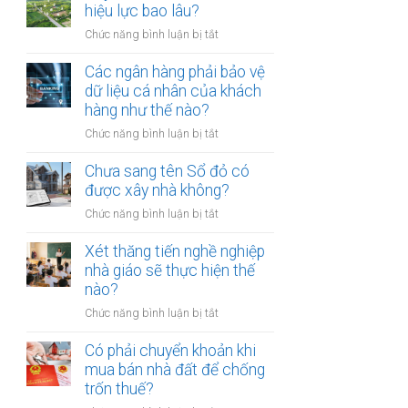
thừa
hiệu lực bao lâu?
mõm
kế
bị
ở
Chức năng bình luận bị tắt
đất
phạt
Quyết
đai
bao
định
Các ngân hàng phải bảo vệ
có
nhiêu?
thu
dữ liệu cá nhân của khách
bắt
hồi
hàng như thế nào?
buộc
đất
hòa
ở
Chức năng bình luận bị tắt
có
giải
Các
hiệu
tại
ngân
Chưa sang tên Sổ đỏ có
lực
UBND
hàng
được xây nhà không?
bao
cấp
phải
lâu?
xã
ở
Chức năng bình luận bị tắt
bảo
không?
Chưa
vệ
sang
Xét thăng tiến nghề nghiệp
dữ
tên
nhà giáo sẽ thực hiện thế
liệu
Sổ
nào?
cá
đỏ
nhân
ở
Chức năng bình luận bị tắt
có
của
Xét
được
khách
thăng
Có phải chuyển khoản khi
xây
hàng
tiến
mua bán nhà đất để chống
nhà
như
nghề
trốn thuế?
không?
thế
nghiệp