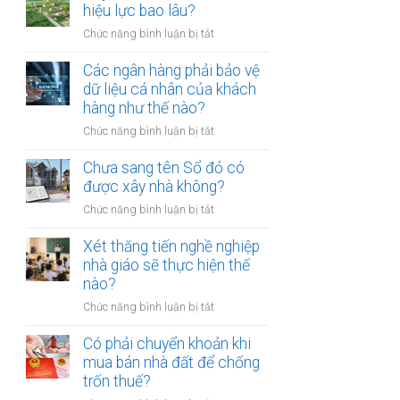
thừa
hiệu lực bao lâu?
mõm
kế
bị
ở
Chức năng bình luận bị tắt
đất
phạt
Quyết
đai
bao
định
Các ngân hàng phải bảo vệ
có
nhiêu?
thu
dữ liệu cá nhân của khách
bắt
hồi
hàng như thế nào?
buộc
đất
hòa
ở
Chức năng bình luận bị tắt
có
giải
Các
hiệu
tại
ngân
Chưa sang tên Sổ đỏ có
lực
UBND
hàng
được xây nhà không?
bao
cấp
phải
lâu?
xã
ở
Chức năng bình luận bị tắt
bảo
không?
Chưa
vệ
sang
Xét thăng tiến nghề nghiệp
dữ
tên
nhà giáo sẽ thực hiện thế
liệu
Sổ
nào?
cá
đỏ
nhân
ở
Chức năng bình luận bị tắt
có
của
Xét
được
khách
thăng
Có phải chuyển khoản khi
xây
hàng
tiến
mua bán nhà đất để chống
nhà
như
nghề
trốn thuế?
không?
thế
nghiệp