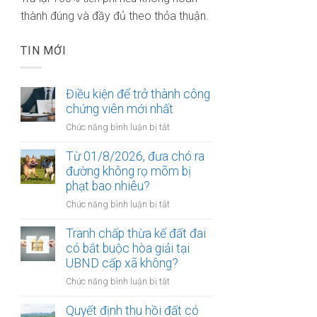
thành đúng và đầy đủ theo thỏa thuận.
TIN MỚI
Điều kiện để trở thành công
chứng viên mới nhất
ở
Chức năng bình luận bị tắt
Điều
kiện
Từ 01/8/2026, đưa chó ra
để
đường không rọ mõm bị
trở
phạt bao nhiêu?
thành
ở
Chức năng bình luận bị tắt
công
Từ
chứng
01/8/2026,
Tranh chấp thừa kế đất đai
viên
đưa
có bắt buộc hòa giải tại
mới
chó
UBND cấp xã không?
nhất
ra
ở
Chức năng bình luận bị tắt
đường
Tranh
không
chấp
Quyết định thu hồi đất có
rọ