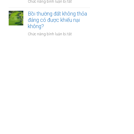
nào?
ở
Chức năng bình luận bị tắt
nhà
Có
giáo
phải
Bồi thường đất không thỏa
sẽ
chuyển
đáng có được khiếu nại
thực
khoản
không?
hiện
khi
thế
ở
Chức năng bình luận bị tắt
mua
nào?
Bồi
bán
thường
nhà
đất
đất
không
để
thỏa
chống
đáng
trốn
có
thuế?
được
khiếu
nại
không?