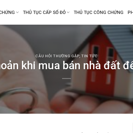
CHỨNG
THỦ TỤC CẤP SỔ ĐỎ
THỦ TỤC CÔNG CHỨNG
P
CÂU HỎI THƯỜNG GẶP
,
TIN TỨC
oản khi mua bán nhà đất đ