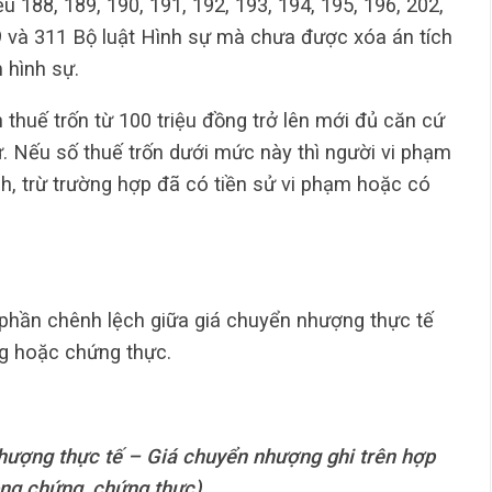
ều 188, 189, 190, 191, 192, 193, 194, 195, 196, 202,
09 và 311 Bộ luật Hình sự mà chưa được xóa án tích
m hình sự.
 thuế trốn từ 100 triệu đồng trở lên mới đủ căn cứ
ự. Nếu số thuế trốn dưới mức này thì người vi phạm
h, trừ trường hợp đã có tiền sử vi phạm hoặc có
 phần chênh lệch giữa giá chuyển nhượng thực tế
ng hoặc chứng thực.
nhượng thực tế – Giá chuyển nhượng ghi trên hợp
ng chứng, chứng thực)