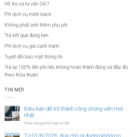
Hỗ trợ và tư vấn 24/7
Phí dịch vụ minh bach
Không phát sinh thêm phụ phí
Trả kết quả đúng hẹn.
Phí dịch vụ giá cạnh tranh.
Tuyệt đối bảo mật thông tin.
Trả lại 100% tiền phí nếu không hoàn thành đúng và đầy đủ
theo thỏa thuận.
TIN MỚI
Điều kiện để trở thành công chứng viên mới
nhất
ở
Chức năng bình luận bị tắt
Điều
kiện
Từ 01/8/2026, đưa chó ra đường không rọ