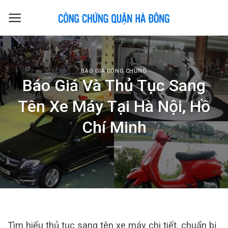
Skip
to
content
BÁO GIÁ CÔNG CHỨNG
Báo Giá Và Thủ Tục Sang
Tên Xe Máy Tại Hà Nội, Hồ
Chí Minh
Tìm hiểu thủ tục sang tên xe máy chi tiết, chuẩn bị