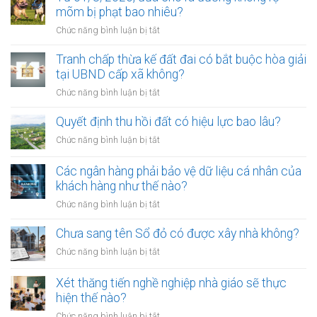
để
mõm bị phạt bao nhiêu?
trở
ở
Chức năng bình luận bị tắt
thành
Từ
công
01/8/2026,
Tranh chấp thừa kế đất đai có bắt buộc hòa giải
chứng
đưa
tại UBND cấp xã không?
viên
chó
mới
ở
Chức năng bình luận bị tắt
ra
nhất
Tranh
đường
chấp
Quyết định thu hồi đất có hiệu lực bao lâu?
không
thừa
rọ
ở
Chức năng bình luận bị tắt
kế
mõm
Quyết
đất
bị
định
Các ngân hàng phải bảo vệ dữ liệu cá nhân của
đai
phạt
thu
khách hàng như thế nào?
có
bao
hồi
bắt
ở
Chức năng bình luận bị tắt
nhiêu?
đất
buộc
Các
có
hòa
ngân
Chưa sang tên Sổ đỏ có được xây nhà không?
hiệu
giải
hàng
lực
ở
Chức năng bình luận bị tắt
tại
phải
bao
Chưa
UBND
bảo
lâu?
sang
cấp
Xét thăng tiến nghề nghiệp nhà giáo sẽ thực
vệ
tên
xã
hiện thế nào?
dữ
Sổ
không?
liệu
ở
Chức năng bình luận bị tắt