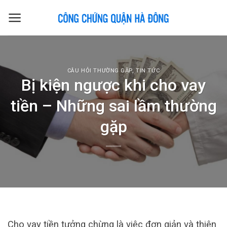
Skip
to
content
CÂU HỎI THƯỜNG GẶP
,
TIN TỨC
Bị kiện ngược khi cho vay
tiền – Những sai lầm thường
gặp
Cho vay tiền tưởng chừng là việc đơn giản và thiện