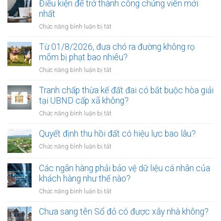
Điều kiện để trở thành công chứng viên mới
nhất
ở
Chức năng bình luận bị tắt
Điều
kiện
Từ 01/8/2026, đưa chó ra đường không rọ
để
mõm bị phạt bao nhiêu?
trở
ở
Chức năng bình luận bị tắt
thành
Từ
công
01/8/2026,
Tranh chấp thừa kế đất đai có bắt buộc hòa giải
chứng
đưa
tại UBND cấp xã không?
viên
chó
mới
ở
Chức năng bình luận bị tắt
ra
nhất
Tranh
đường
chấp
Quyết định thu hồi đất có hiệu lực bao lâu?
không
thừa
rọ
ở
Chức năng bình luận bị tắt
kế
mõm
Quyết
đất
bị
định
Các ngân hàng phải bảo vệ dữ liệu cá nhân của
đai
phạt
thu
khách hàng như thế nào?
có
bao
hồi
bắt
ở
Chức năng bình luận bị tắt
nhiêu?
đất
buộc
Các
có
hòa
ngân
Chưa sang tên Sổ đỏ có được xây nhà không?
hiệu
giải
hàng