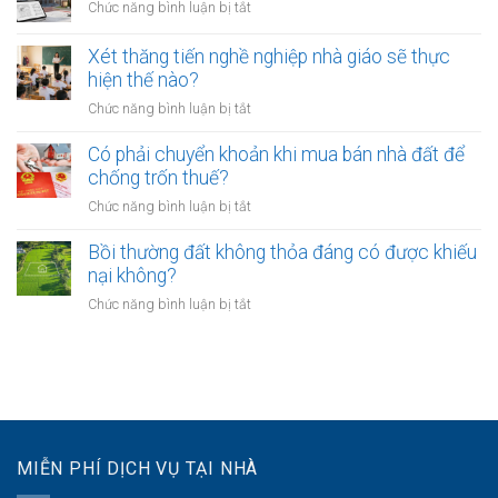
lực
ở
Chức năng bình luận bị tắt
tại
phải
bao
Chưa
UBND
bảo
lâu?
sang
cấp
Xét thăng tiến nghề nghiệp nhà giáo sẽ thực
vệ
tên
xã
hiện thế nào?
dữ
Sổ
không?
liệu
ở
Chức năng bình luận bị tắt
đỏ
cá
Xét
có
nhân
thăng
Có phải chuyển khoản khi mua bán nhà đất để
được
của
tiến
chống trốn thuế?
xây
khách
nghề
nhà
ở
Chức năng bình luận bị tắt
hàng
nghiệp
không?
Có
như
nhà
phải
Bồi thường đất không thỏa đáng có được khiếu
thế
giáo
chuyển
nào?
nại không?
sẽ
khoản
thực
ở
Chức năng bình luận bị tắt
khi
hiện
Bồi
mua
thế
thường
bán
nào?
đất
nhà
không
đất
thỏa
để
đáng
chống
có
trốn
MIỄN PHÍ DỊCH VỤ TẠI NHÀ
được
thuế?
khiếu