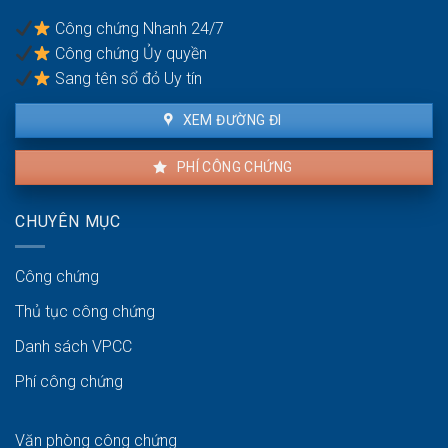
nại
Công chứng Nhanh 24/7
không?
Công chứng Ủy quyền
Sang tên sổ đỏ Uy tín
XEM ĐƯỜNG ĐI
PHÍ CÔNG CHỨNG
CHUYÊN MỤC
Công chứng
Thủ tục công chứng
Danh sách VPCC
Phí công chứng
Văn phòng công chứng