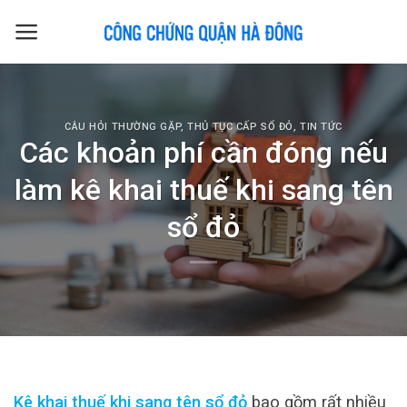
Skip
to
content
CÂU HỎI THƯỜNG GẶP
,
THỦ TỤC CẤP SỔ ĐỎ
,
TIN TỨC
Các khoản phí cần đóng nếu
làm kê khai thuế khi sang tên
sổ đỏ
Kê khai thuế khi sang tên sổ đỏ
bao gồm rất nhiều