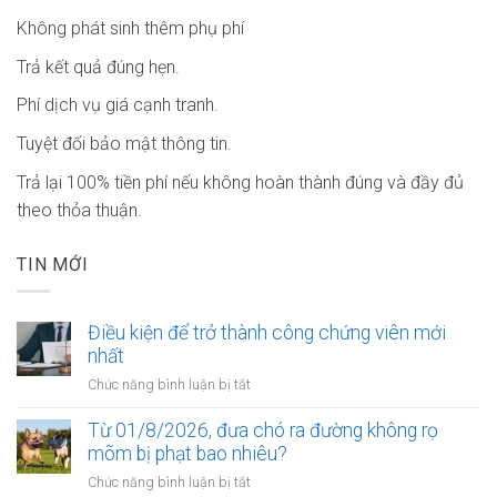
Không phát sinh thêm phụ phí
Trả kết quả đúng hẹn.
Phí dịch vụ giá cạnh tranh.
Tuyệt đối bảo mật thông tin.
Trả lại 100% tiền phí nếu không hoàn thành đúng và đầy đủ
theo thỏa thuận.
TIN MỚI
Điều kiện để trở thành công chứng viên mới
nhất
ở
Chức năng bình luận bị tắt
Điều
kiện
Từ 01/8/2026, đưa chó ra đường không rọ
để
mõm bị phạt bao nhiêu?
trở
ở
Chức năng bình luận bị tắt
thành