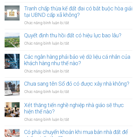
Từ
công
01/8/2026,
Tranh chấp thừa kế đất đai có bắt buộc hòa giải
chứng
đưa
tại UBND cấp xã không?
viên
chó
mới
ở
Chức năng bình luận bị tắt
ra
nhất
Tranh
đường
chấp
Quyết định thu hồi đất có hiệu lực bao lâu?
không
thừa
rọ
ở
Chức năng bình luận bị tắt
kế
mõm
Quyết
đất
bị
định
Các ngân hàng phải bảo vệ dữ liệu cá nhân của
đai
phạt
thu
khách hàng như thế nào?
có
bao
hồi
bắt
ở
Chức năng bình luận bị tắt
nhiêu?
đất
buộc
Các
có
hòa
ngân
Chưa sang tên Sổ đỏ có được xây nhà không?
hiệu
giải
hàng
lực
ở
Chức năng bình luận bị tắt
tại
phải
bao
Chưa
UBND
bảo
lâu?
sang
cấp
Xét thăng tiến nghề nghiệp nhà giáo sẽ thực
vệ
tên
xã
hiện thế nào?
dữ
Sổ
không?
liệu
ở
Chức năng bình luận bị tắt
đỏ
cá
Xét
có
nhân
thăng
Có phải chuyển khoản khi mua bán nhà đất để
được
của
tiến