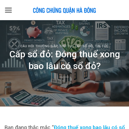
Skip
to
content
CÂU HỎI THƯỜNG GẶP
,
THỦ TỤC CẤP SỔ ĐỎ
,
TIN TỨC
Cấp sổ đỏ: Đóng thuế xong
bao lâu có sổ đỏ?
Bạn đang thắc mắc “
Đóng thuế xong bao lâu có sổ