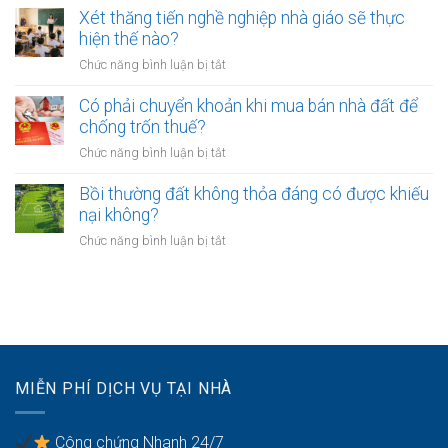
bảo
lâu?
sang
cấp
Xét thăng tiến nghề nghiệp nhà giáo sẽ thực
vệ
tên
xã
hiện thế nào?
dữ
Sổ
không?
liệu
ở
Chức năng bình luận bị tắt
đỏ
cá
Xét
có
nhân
thăng
Có phải chuyển khoản khi mua bán nhà đất để
được
của
tiến
chống trốn thuế?
xây
khách
nghề
nhà
ở
Chức năng bình luận bị tắt
hàng
nghiệp
không?
Có
như
nhà
phải
Bồi thường đất không thỏa đáng có được khiếu
thế
giáo
chuyển
nào?
nại không?
sẽ
khoản
thực
ở
Chức năng bình luận bị tắt
khi
hiện
Bồi
mua
thế
thường
bán
nào?
đất
nhà
không
đất
thỏa
để
đáng
chống
có
trốn
MIỄN PHÍ DỊCH VỤ TẠI NHÀ
được
thuế?
khiếu
nại
Công chứng Nhanh 24/7