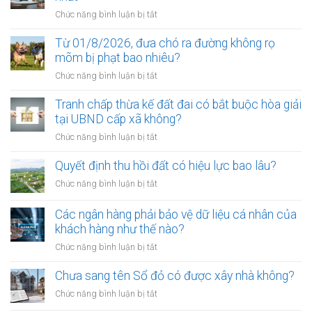
ở
Chức năng bình luận bị tắt
Điều
kiện
Từ 01/8/2026, đưa chó ra đường không rọ
để
mõm bị phạt bao nhiêu?
trở
ở
Chức năng bình luận bị tắt
thành
Từ
công
01/8/2026,
Tranh chấp thừa kế đất đai có bắt buộc hòa giải
chứng
đưa
tại UBND cấp xã không?
viên
chó
mới
ở
Chức năng bình luận bị tắt
ra
nhất
Tranh
đường
chấp
Quyết định thu hồi đất có hiệu lực bao lâu?
không
thừa
rọ
ở
Chức năng bình luận bị tắt
kế
mõm
Quyết
đất
bị
định
Các ngân hàng phải bảo vệ dữ liệu cá nhân của
đai
phạt
thu
khách hàng như thế nào?
có
bao
hồi
bắt
ở
Chức năng bình luận bị tắt
nhiêu?
đất
buộc
Các
có
hòa
ngân
Chưa sang tên Sổ đỏ có được xây nhà không?
hiệu
giải
hàng
lực
ở
Chức năng bình luận bị tắt
tại
phải
bao
Chưa
UBND