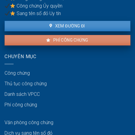
không?
Công chứng Ủy quyền
Sang tên sổ đỏ Uy tín
XEM ĐƯỜNG ĐI
PHÍ CÔNG CHỨNG
CHUYÊN MỤC
Công chứng
Thủ tục công chứng
Danh sách VPCC
Phí công chứng
Văn phòng công chứng
Dịch vụ sang tên sổ đỏ