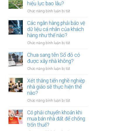
thừa
hiệu lực bao lâu?
mõm
kế
bị
ở
Chức năng bình luận bị tắt
đất
phạt
Quyết
đai
bao
định
Các ngân hàng phải bảo vệ
có
nhiêu?
thu
dữ liệu cá nhân của khách
bắt
hồi
hàng như thế nào?
buộc
đất
hòa
ở
Chức năng bình luận bị tắt
có
giải
Các
hiệu
tại
ngân
Chưa sang tên Sổ đỏ có
lực
UBND
hàng
được xây nhà không?
bao
cấp
phải
lâu?
xã
ở
Chức năng bình luận bị tắt
bảo
không?
Chưa
vệ
sang
Xét thăng tiến nghề nghiệp
dữ
tên
nhà giáo sẽ thực hiện thế
liệu
Sổ
nào?
cá
đỏ
nhân
ở
Chức năng bình luận bị tắt
có
của
Xét
được
khách
thăng
Có phải chuyển khoản khi
xây
hàng
tiến
mua bán nhà đất để chống
nhà
như
nghề
trốn thuế?
không?
thế
nghiệp