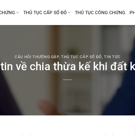
CHỨNG
THỦ TỤC CẤP SỔ ĐỎ
THỦ TỤC CÔNG CHỨNG
P
CÂU HỎI THƯỜNG GẶP
,
THỦ TỤC CẤP SỔ ĐỎ
,
TIN TỨC
tin về chia thừa kế khi đất