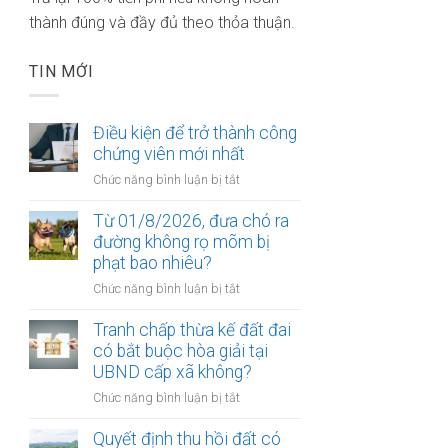
thành đúng và đầy đủ theo thỏa thuận.
TIN MỚI
Điều kiện để trở thành công
chứng viên mới nhất
ở
Chức năng bình luận bị tắt
Điều
kiện
Từ 01/8/2026, đưa chó ra
để
đường không rọ mõm bị
trở
phạt bao nhiêu?
thành
ở
Chức năng bình luận bị tắt
công
Từ
chứng
01/8/2026,
Tranh chấp thừa kế đất đai
viên
đưa
có bắt buộc hòa giải tại
mới
chó
UBND cấp xã không?
nhất
ra
ở
Chức năng bình luận bị tắt
đường
Tranh
không
chấp
Quyết định thu hồi đất có
rọ