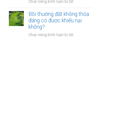
nào?
ở
Chức năng bình luận bị tắt
nhà
Có
giáo
phải
Bồi thường đất không thỏa
sẽ
chuyển
đáng có được khiếu nại
thực
khoản
không?
hiện
khi
thế
ở
Chức năng bình luận bị tắt
mua
nào?
Bồi
bán
thường
nhà
đất
đất
không
để
thỏa
chống
đáng
trốn
có
thuế?
được
khiếu
nại
không?