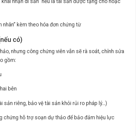
 khai nhận di sản” nếu là tài sản được tặng cho hoặc
n nhân” kèm theo hóa đơn chứng từ
(nếu có)
hảo, nhưng công chứng viên vẫn sẽ rà soát, chỉnh sửa
ao gồm:
u
hai bên
i sản riêng, bảo vệ tài sản khỏi rủi ro pháp lý…)
g chứng hỗ trợ soạn dự thảo để bảo đảm hiệu lực