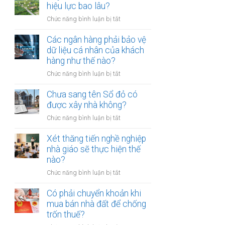
thừa
hiệu lực bao lâu?
mõm
kế
bị
ở
Chức năng bình luận bị tắt
đất
phạt
Quyết
đai
bao
định
Các ngân hàng phải bảo vệ
có
nhiêu?
thu
dữ liệu cá nhân của khách
bắt
hồi
hàng như thế nào?
buộc
đất
hòa
ở
Chức năng bình luận bị tắt
có
giải
Các
hiệu
tại
ngân
Chưa sang tên Sổ đỏ có
lực
UBND
hàng
được xây nhà không?
bao
cấp
phải
lâu?
xã
ở
Chức năng bình luận bị tắt
bảo
không?
Chưa
vệ
sang
Xét thăng tiến nghề nghiệp
dữ
tên
nhà giáo sẽ thực hiện thế
liệu
Sổ
nào?
cá
đỏ
nhân
ở
Chức năng bình luận bị tắt
có
của
Xét
được
khách
thăng
Có phải chuyển khoản khi
xây
hàng
tiến
mua bán nhà đất để chống
nhà
như
nghề
trốn thuế?
không?
thế
nghiệp