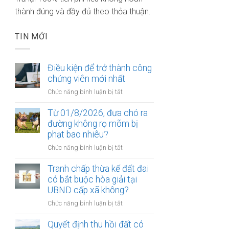
thành đúng và đầy đủ theo thỏa thuận.
TIN MỚI
Điều kiện để trở thành công
chứng viên mới nhất
ở
Chức năng bình luận bị tắt
Điều
kiện
Từ 01/8/2026, đưa chó ra
để
đường không rọ mõm bị
trở
phạt bao nhiêu?
thành
ở
Chức năng bình luận bị tắt
công
Từ
chứng
01/8/2026,
Tranh chấp thừa kế đất đai
viên
đưa
có bắt buộc hòa giải tại
mới
chó
UBND cấp xã không?
nhất
ra
ở
Chức năng bình luận bị tắt
đường
Tranh
không
chấp
Quyết định thu hồi đất có
rọ