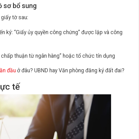
ồ sơ bổ sung
giấy tờ sau:
ến ký: “Giấy ủy quyền công chứng” được lập và công
 chấp thuận từ ngân hàng” hoặc tổ chức tín dụng
lần đầu
ở đâu? UBND hay Văn phòng đăng ký đất đai?
ực tế