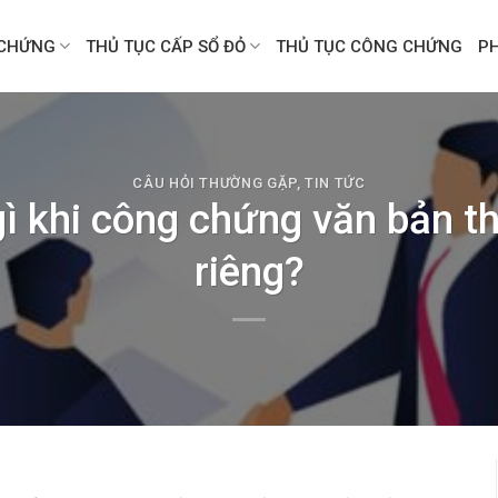
CHỨNG
THỦ TỤC CẤP SỔ ĐỎ
THỦ TỤC CÔNG CHỨNG
P
CÂU HỎI THƯỜNG GẶP
,
TIN TỨC
gì khi công chứng văn bản th
riêng?