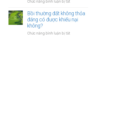
nào?
ở
Chức năng bình luận bị tắt
nhà
Có
giáo
phải
Bồi thường đất không thỏa
sẽ
chuyển
đáng có được khiếu nại
thực
khoản
không?
hiện
khi
thế
ở
Chức năng bình luận bị tắt
mua
nào?
Bồi
bán
thường
nhà
đất
đất
không
để
thỏa
chống
đáng
trốn
có
thuế?
được
khiếu
nại
không?