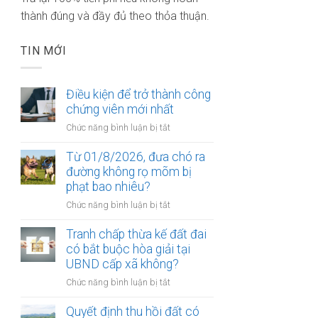
thành đúng và đầy đủ theo thỏa thuận.
TIN MỚI
Điều kiện để trở thành công
chứng viên mới nhất
ở
Chức năng bình luận bị tắt
Điều
kiện
Từ 01/8/2026, đưa chó ra
để
đường không rọ mõm bị
trở
phạt bao nhiêu?
thành
ở
Chức năng bình luận bị tắt
công
Từ
chứng
01/8/2026,
Tranh chấp thừa kế đất đai
viên
đưa
có bắt buộc hòa giải tại
mới
chó
UBND cấp xã không?
nhất
ra
ở
Chức năng bình luận bị tắt
đường
Tranh
không
chấp
Quyết định thu hồi đất có
rọ