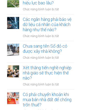
thừa
hiệu lực bao lâu?
mõm
kế
bị
ở
Chức năng bình luận bị tắt
đất
phạt
Quyết
đai
bao
định
Các ngân hàng phải bảo vệ
có
nhiêu?
thu
dữ liệu cá nhân của khách
bắt
hồi
hàng như thế nào?
buộc
đất
hòa
ở
Chức năng bình luận bị tắt
có
giải
Các
hiệu
tại
ngân
Chưa sang tên Sổ đỏ có
lực
UBND
hàng
được xây nhà không?
bao
cấp
phải
lâu?
xã
ở
Chức năng bình luận bị tắt
bảo
không?
Chưa
vệ
sang
Xét thăng tiến nghề nghiệp
dữ
tên
nhà giáo sẽ thực hiện thế
liệu
Sổ
nào?
cá
đỏ
nhân
ở
Chức năng bình luận bị tắt
có
của
Xét
được
khách
thăng
Có phải chuyển khoản khi
xây
hàng
tiến
mua bán nhà đất để chống
nhà
như
nghề
trốn thuế?
không?
thế
nghiệp