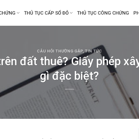
CHỨNG
THỦ TỤC CẤP SỔ ĐỎ
THỦ TỤC CÔNG CHỨNG
P
CÂU HỎI THƯỜNG GẶP
,
TIN TỨC
rên đất thuê? Giấy phép xâ
gì đặc biệt?