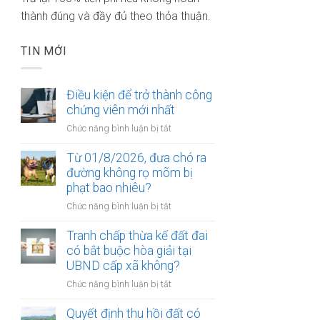
thành đúng và đầy đủ theo thỏa thuận.
TIN MỚI
Điều kiện để trở thành công
chứng viên mới nhất
ở
Chức năng bình luận bị tắt
Điều
kiện
Từ 01/8/2026, đưa chó ra
để
đường không rọ mõm bị
trở
phạt bao nhiêu?
thành
ở
Chức năng bình luận bị tắt
công
Từ
chứng
01/8/2026,
Tranh chấp thừa kế đất đai
viên
đưa
có bắt buộc hòa giải tại
mới
chó
UBND cấp xã không?
nhất
ra
ở
Chức năng bình luận bị tắt
đường
Tranh
không
chấp
Quyết định thu hồi đất có
rọ