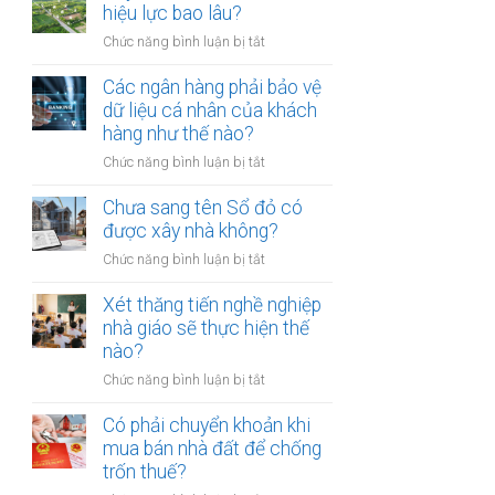
thừa
hiệu lực bao lâu?
mõm
kế
bị
ở
Chức năng bình luận bị tắt
đất
phạt
Quyết
đai
bao
định
Các ngân hàng phải bảo vệ
có
nhiêu?
thu
dữ liệu cá nhân của khách
bắt
hồi
hàng như thế nào?
buộc
đất
hòa
ở
Chức năng bình luận bị tắt
có
giải
Các
hiệu
tại
ngân
Chưa sang tên Sổ đỏ có
lực
UBND
hàng
được xây nhà không?
bao
cấp
phải
lâu?
xã
ở
Chức năng bình luận bị tắt
bảo
không?
Chưa
vệ
sang
Xét thăng tiến nghề nghiệp
dữ
tên
nhà giáo sẽ thực hiện thế
liệu
Sổ
nào?
cá
đỏ
nhân
ở
Chức năng bình luận bị tắt
có
của
Xét
được
khách
thăng
Có phải chuyển khoản khi
xây
hàng
tiến
mua bán nhà đất để chống
nhà
như
nghề
trốn thuế?
không?
thế
nghiệp