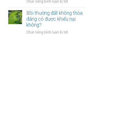
nào?
ở
Chức năng bình luận bị tắt
nhà
Có
giáo
phải
Bồi thường đất không thỏa
sẽ
chuyển
đáng có được khiếu nại
thực
khoản
không?
hiện
khi
thế
ở
Chức năng bình luận bị tắt
mua
nào?
Bồi
bán
thường
nhà
đất
đất
không
để
thỏa
chống
đáng
trốn
có
thuế?
được
khiếu
nại
không?