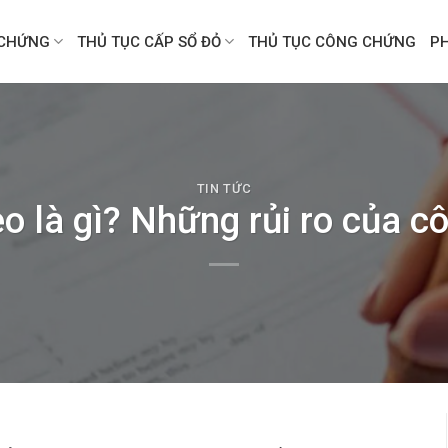
CHỨNG
THỦ TỤC CẤP SỔ ĐỎ
THỦ TỤC CÔNG CHỨNG
P
TIN TỨC
o là gì? Những rủi ro của c