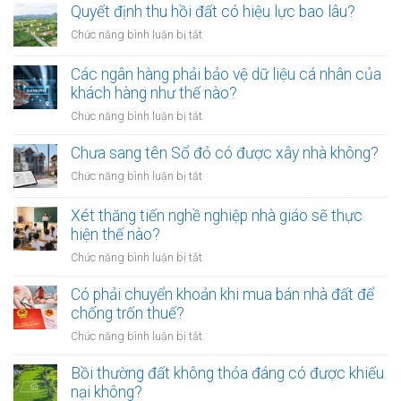
chấp
Quyết định thu hồi đất có hiệu lực bao lâu?
không
thừa
rọ
ở
Chức năng bình luận bị tắt
kế
mõm
Quyết
đất
bị
định
Các ngân hàng phải bảo vệ dữ liệu cá nhân của
đai
phạt
thu
khách hàng như thế nào?
có
bao
hồi
bắt
ở
Chức năng bình luận bị tắt
nhiêu?
đất
buộc
Các
có
hòa
ngân
Chưa sang tên Sổ đỏ có được xây nhà không?
hiệu
giải
hàng
lực
ở
Chức năng bình luận bị tắt
tại
phải
bao
Chưa
UBND
bảo
lâu?
sang
cấp
Xét thăng tiến nghề nghiệp nhà giáo sẽ thực
vệ
tên
xã
hiện thế nào?
dữ
Sổ
không?
liệu
ở
Chức năng bình luận bị tắt
đỏ
cá
Xét
có
nhân
thăng
Có phải chuyển khoản khi mua bán nhà đất để
được
của
tiến
chống trốn thuế?
xây
khách
nghề
nhà
ở
Chức năng bình luận bị tắt
hàng
nghiệp
không?
Có
như
nhà
phải
Bồi thường đất không thỏa đáng có được khiếu
thế
giáo
chuyển
nào?
nại không?
sẽ