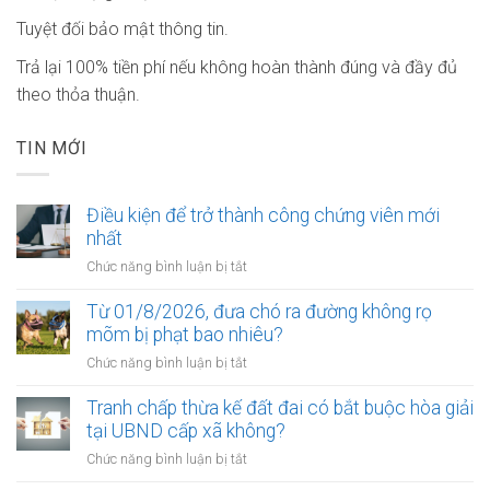
Tuyệt đối bảo mật thông tin.
Trả lại 100% tiền phí nếu không hoàn thành đúng và đầy đủ
theo thỏa thuận.
TIN MỚI
Điều kiện để trở thành công chứng viên mới
nhất
ở
Chức năng bình luận bị tắt
Điều
kiện
Từ 01/8/2026, đưa chó ra đường không rọ
để
mõm bị phạt bao nhiêu?
trở
ở
Chức năng bình luận bị tắt
thành
Từ
công
01/8/2026,
Tranh chấp thừa kế đất đai có bắt buộc hòa giải
chứng
đưa
tại UBND cấp xã không?
viên
chó
mới
ở
Chức năng bình luận bị tắt
ra
nhất
Tranh
đường