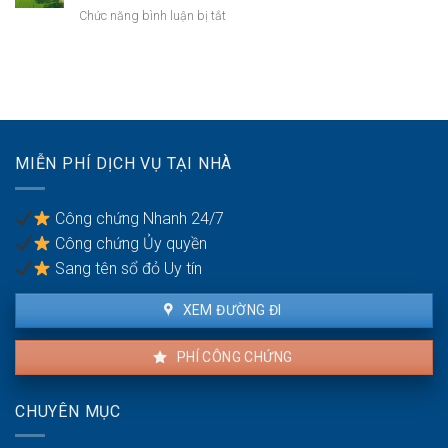
khoản
thực
ở
Chức năng bình luận bị tắt
khi
hiện
Bồi
mua
thế
thường
bán
nào?
đất
nhà
không
đất
thỏa
để
đáng
chống
có
trốn
MIỄN PHÍ DỊCH VỤ TẠI NHÀ
được
thuế?
khiếu
nại
Công chứng Nhanh 24/7
không?
Công chứng Ủy quyền
Sang tên sổ đỏ Uy tín
XEM ĐƯỜNG ĐI
PHÍ CÔNG CHỨNG
CHUYÊN MỤC