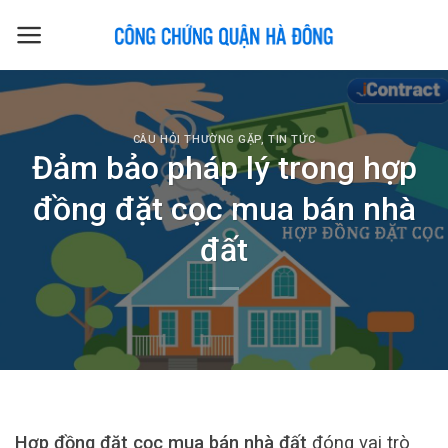
Skip
to
content
CÂU HỎI THƯỜNG GẶP
,
TIN TỨC
Đảm bảo pháp lý trong hợp
đồng đặt cọc mua bán nhà
đất
Hợp đồng đặt cọc mua bán nhà đất
đóng vai trò