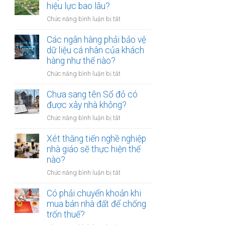
thừa
hiệu lực bao lâu?
mõm
kế
bị
ở
Chức năng bình luận bị tắt
đất
phạt
Quyết
đai
bao
định
Các ngân hàng phải bảo vệ
có
nhiêu?
thu
dữ liệu cá nhân của khách
bắt
hồi
hàng như thế nào?
buộc
đất
hòa
ở
Chức năng bình luận bị tắt
có
giải
Các
hiệu
tại
ngân
Chưa sang tên Sổ đỏ có
lực
UBND
hàng
được xây nhà không?
bao
cấp
phải
lâu?
xã
ở
Chức năng bình luận bị tắt
bảo
không?
Chưa
vệ
sang
Xét thăng tiến nghề nghiệp
dữ
tên
nhà giáo sẽ thực hiện thế
liệu
Sổ
nào?
cá
đỏ
nhân
ở
Chức năng bình luận bị tắt
có
của
Xét
được
khách
thăng
Có phải chuyển khoản khi
xây
hàng
tiến
mua bán nhà đất để chống
nhà
như
nghề
trốn thuế?
không?
thế
nghiệp