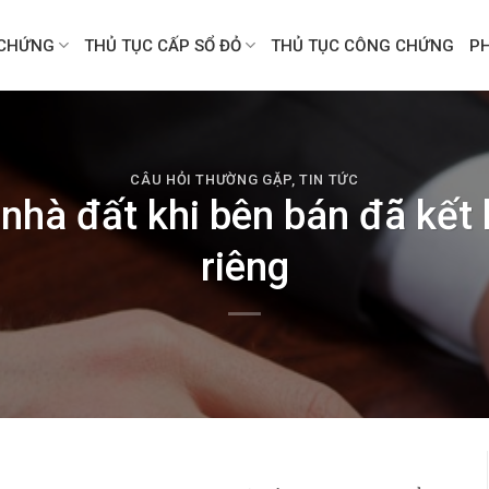
CHỨNG
THỦ TỤC CẤP SỔ ĐỎ
THỦ TỤC CÔNG CHỨNG
P
CÂU HỎI THƯỜNG GẶP
,
TIN TỨC
nhà đất khi bên bán đã kết 
riêng