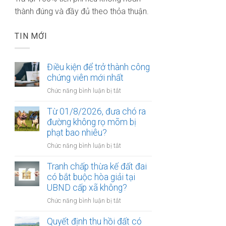
thành đúng và đầy đủ theo thỏa thuận.
TIN MỚI
Điều kiện để trở thành công
chứng viên mới nhất
ở
Chức năng bình luận bị tắt
Điều
kiện
Từ 01/8/2026, đưa chó ra
để
đường không rọ mõm bị
trở
phạt bao nhiêu?
thành
ở
Chức năng bình luận bị tắt
công
Từ
chứng
01/8/2026,
Tranh chấp thừa kế đất đai
viên
đưa
có bắt buộc hòa giải tại
mới
chó
UBND cấp xã không?
nhất
ra
ở
Chức năng bình luận bị tắt
đường
Tranh
không
chấp
Quyết định thu hồi đất có
rọ