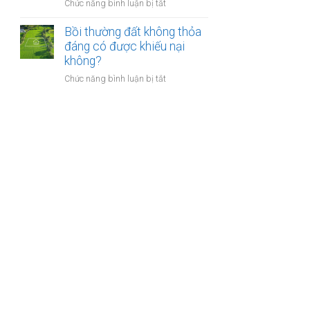
nào?
ở
Chức năng bình luận bị tắt
nhà
Có
giáo
phải
Bồi thường đất không thỏa
sẽ
chuyển
đáng có được khiếu nại
thực
khoản
không?
hiện
khi
thế
ở
Chức năng bình luận bị tắt
mua
nào?
Bồi
bán
thường
nhà
đất
đất
không
để
thỏa
chống
đáng
trốn
có
thuế?
được
khiếu
nại
không?