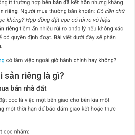
ông ít trường hợp
bên bán đã kết hôn
nhưng khẳng
ản riêng
. Người mua thường băn khoăn:
Có cần chữ
ọc không? Hợp đồng đặt cọc có rủi ro vô hiệu
ản riêng
tiềm ẩn nhiều rủi ro pháp lý nếu không xác
ể có quyền định đoạt. Bài viết dưới đây sẽ phân
h.
ng
có làm việc ngoài giờ hành chính hay không?
i sản riêng là gì?
mua bán nhà đất
 đặt cọc là việc một bên giao cho bên kia một
rong một thời hạn để bảo đảm giao kết hoặc thực
t cọc nhằm: