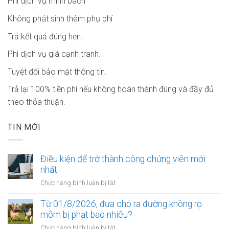
Phí dịch vụ minh bach
Không phát sinh thêm phụ phí
Trả kết quả đúng hẹn.
Phí dịch vụ giá cạnh tranh.
Tuyệt đối bảo mật thông tin.
Trả lại 100% tiền phí nếu không hoàn thành đúng và đầy đủ
theo thỏa thuận.
TIN MỚI
Điều kiện để trở thành công chứng viên mới
nhất
ở
Chức năng bình luận bị tắt
Điều
kiện
Từ 01/8/2026, đưa chó ra đường không rọ
để
mõm bị phạt bao nhiêu?
trở
ở
Chức năng bình luận bị tắt