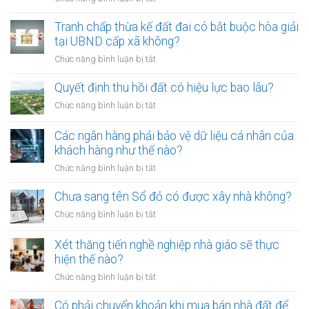
thành
Từ
công
01/8/2026,
Tranh chấp thừa kế đất đai có bắt buộc hòa giải
chứng
đưa
tại UBND cấp xã không?
viên
chó
mới
ở
Chức năng bình luận bị tắt
ra
nhất
Tranh
đường
chấp
Quyết định thu hồi đất có hiệu lực bao lâu?
không
thừa
rọ
ở
Chức năng bình luận bị tắt
kế
mõm
Quyết
đất
bị
định
Các ngân hàng phải bảo vệ dữ liệu cá nhân của
đai
phạt
thu
khách hàng như thế nào?
có
bao
hồi
bắt
ở
Chức năng bình luận bị tắt
nhiêu?
đất
buộc
Các
có
hòa
ngân
Chưa sang tên Sổ đỏ có được xây nhà không?
hiệu
giải
hàng
lực
ở
Chức năng bình luận bị tắt
tại
phải
bao
Chưa
UBND
bảo
lâu?
sang
cấp
Xét thăng tiến nghề nghiệp nhà giáo sẽ thực
vệ
tên
xã
hiện thế nào?
dữ
Sổ
không?
liệu
ở
Chức năng bình luận bị tắt
đỏ
cá
Xét
có
nhân
thăng
Có phải chuyển khoản khi mua bán nhà đất để
được