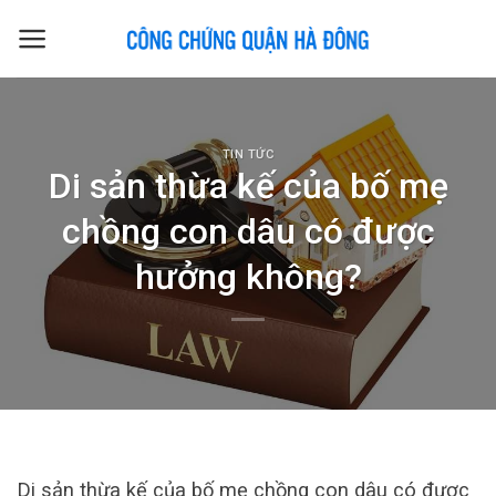
Skip
to
content
TIN TỨC
Di sản thừa kế của bố mẹ
chồng con dâu có được
hưởng không?
Di sản thừa kế của bố mẹ chồng con dâu có được