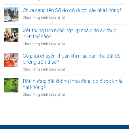
buộc
Các
có
hòa
ngân
Chưa sang tên Sổ đỏ có được xây nhà không?
hiệu
giải
hàng
lực
ở
Chức năng bình luận bị tắt
tại
phải
bao
Chưa
UBND
bảo
lâu?
sang
cấp
Xét thăng tiến nghề nghiệp nhà giáo sẽ thực
vệ
tên
xã
hiện thế nào?
dữ
Sổ
không?
liệu
ở
Chức năng bình luận bị tắt
đỏ
cá
Xét
có
nhân
thăng
Có phải chuyển khoản khi mua bán nhà đất để
được
của
tiến
chống trốn thuế?
xây
khách
nghề
nhà
ở
Chức năng bình luận bị tắt
hàng
nghiệp
không?
Có
như
nhà
phải
Bồi thường đất không thỏa đáng có được khiếu
thế
giáo
chuyển
nào?
nại không?
sẽ
khoản
thực
ở
Chức năng bình luận bị tắt
khi
hiện
Bồi
mua
thế
thường
bán
nào?
đất
nhà
không
đất
thỏa
để
đáng