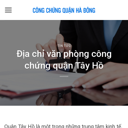
Skip
to
content
TIN TỨC
Địa chỉ văn phòng công
chứng quận Tây Hồ
Quân Tây Hồ là một trong những trung tâm kinh tế,