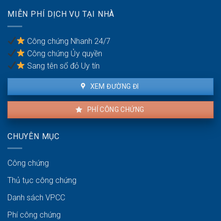
chống
có
trốn
MIỄN PHÍ DỊCH VỤ TẠI NHÀ
được
thuế?
khiếu
nại
Công chứng Nhanh 24/7
không?
Công chứng Ủy quyền
Sang tên sổ đỏ Uy tín
XEM ĐƯỜNG ĐI
PHÍ CÔNG CHỨNG
CHUYÊN MỤC
Công chứng
Thủ tục công chứng
Danh sách VPCC
Phí công chứng