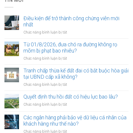
TIN MỚI
Điều kiện để trở thành công chứng viên mới
nhất
ở
Chức năng bình luận bị tắt
Điều
kiện
Từ 01/8/2026, đưa chó ra đường không rọ
để
mõm bị phạt bao nhiêu?
trở
ở
Chức năng bình luận bị tắt
thành
Từ
công
01/8/2026,
Tranh chấp thừa kế đất đai có bắt buộc hòa giải
chứng
đưa
tại UBND cấp xã không?
viên
chó
mới
ở
Chức năng bình luận bị tắt
ra
nhất
Tranh
đường
chấp
Quyết định thu hồi đất có hiệu lực bao lâu?
không
thừa
rọ
ở
Chức năng bình luận bị tắt
kế
mõm
Quyết
đất
bị
định
Các ngân hàng phải bảo vệ dữ liệu cá nhân của
đai
phạt
thu
khách hàng như thế nào?
có
bao
hồi
bắt
ở
Chức năng bình luận bị tắt
nhiêu?
đất