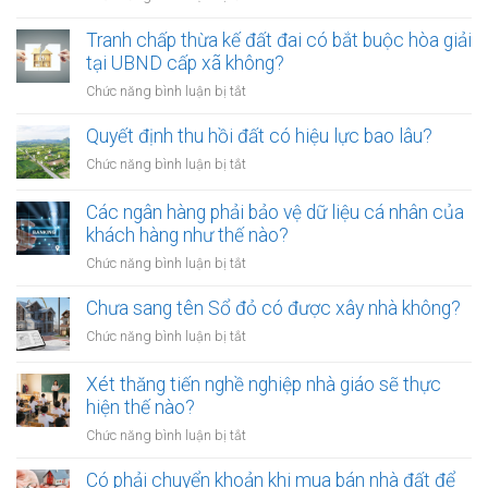
thành
Từ
công
01/8/2026,
Tranh chấp thừa kế đất đai có bắt buộc hòa giải
chứng
đưa
tại UBND cấp xã không?
viên
chó
mới
ở
Chức năng bình luận bị tắt
ra
nhất
Tranh
đường
chấp
Quyết định thu hồi đất có hiệu lực bao lâu?
không
thừa
rọ
ở
Chức năng bình luận bị tắt
kế
mõm
Quyết
đất
bị
định
Các ngân hàng phải bảo vệ dữ liệu cá nhân của
đai
phạt
thu
khách hàng như thế nào?
có
bao
hồi
bắt
ở
Chức năng bình luận bị tắt
nhiêu?
đất
buộc
Các
có
hòa
ngân
Chưa sang tên Sổ đỏ có được xây nhà không?
hiệu
giải
hàng
lực
ở
Chức năng bình luận bị tắt
tại
phải
bao
Chưa
UBND
bảo
lâu?
sang
cấp
Xét thăng tiến nghề nghiệp nhà giáo sẽ thực
vệ
tên
xã
hiện thế nào?
dữ
Sổ
không?
liệu
ở
Chức năng bình luận bị tắt
đỏ
cá
Xét
có
nhân
thăng
Có phải chuyển khoản khi mua bán nhà đất để
được