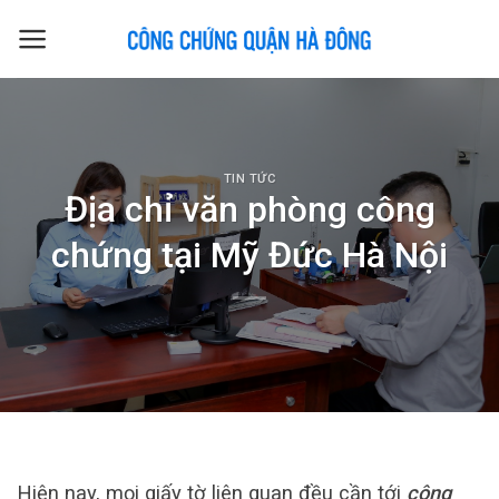
Skip
to
content
TIN TỨC
Địa chỉ văn phòng công
chứng tại Mỹ Đức Hà Nội
Hiện nay, mọi giấy tờ liên quan đều cần tới
công