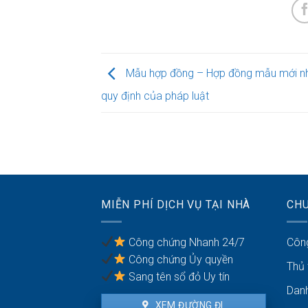
Mẫu hợp đồng – Hợp đồng mẫu mới nh
quy định của pháp luật
MIỄN PHÍ DỊCH VỤ TẠI NHÀ
CH
Công chứng Nhanh 24/7
Côn
Công chứng Ủy quyền
Thủ
Sang tên sổ đỏ Uy tín
Dan
XEM ĐƯỜNG ĐI