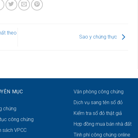
ất theo
Sao y chứng thực
UYÊN MỤC
Văn phòng công chứng
Dịch vụ sang tên sổ đỏ
g chứng
Kiểm tra sổ đỏ thật giả
 tục công chứng
Hợp đồng mua bán nhà đất
h sách VPCC
Tính phí công chứng online