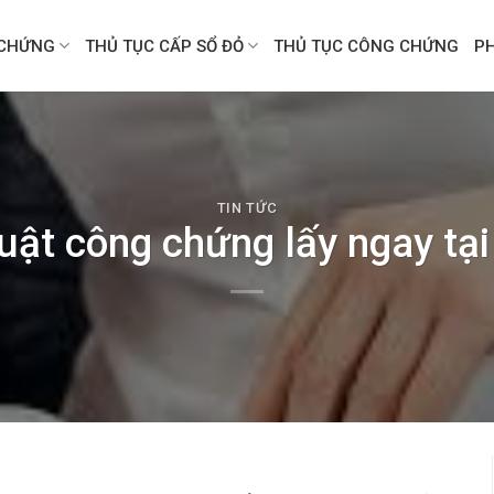
CHỨNG
THỦ TỤC CẤP SỔ ĐỎ
THỦ TỤC CÔNG CHỨNG
P
TIN TỨC
uật công chứng lấy ngay tạ