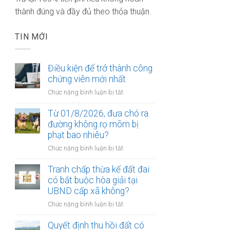
thành đúng và đầy đủ theo thỏa thuận.
TIN MỚI
Điều kiện để trở thành công
chứng viên mới nhất
ở
Chức năng bình luận bị tắt
Điều
kiện
Từ 01/8/2026, đưa chó ra
để
đường không rọ mõm bị
trở
phạt bao nhiêu?
thành
ở
Chức năng bình luận bị tắt
công
Từ
chứng
01/8/2026,
Tranh chấp thừa kế đất đai
viên
đưa
có bắt buộc hòa giải tại
mới
chó
UBND cấp xã không?
nhất
ra
ở
Chức năng bình luận bị tắt
đường
Tranh
không
chấp
Quyết định thu hồi đất có
rọ