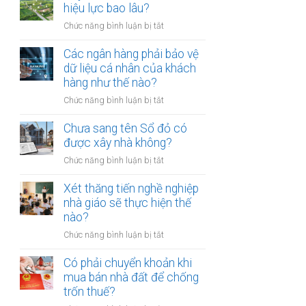
thừa
hiệu lực bao lâu?
mõm
kế
bị
ở
Chức năng bình luận bị tắt
đất
phạt
Quyết
đai
bao
định
Các ngân hàng phải bảo vệ
có
nhiêu?
thu
dữ liệu cá nhân của khách
bắt
hồi
hàng như thế nào?
buộc
đất
hòa
ở
Chức năng bình luận bị tắt
có
giải
Các
hiệu
tại
ngân
Chưa sang tên Sổ đỏ có
lực
UBND
hàng
được xây nhà không?
bao
cấp
phải
lâu?
xã
ở
Chức năng bình luận bị tắt
bảo
không?
Chưa
vệ
sang
Xét thăng tiến nghề nghiệp
dữ
tên
nhà giáo sẽ thực hiện thế
liệu
Sổ
nào?
cá
đỏ
nhân
ở
Chức năng bình luận bị tắt
có
của
Xét
được
khách
thăng
Có phải chuyển khoản khi
xây
hàng
tiến
mua bán nhà đất để chống
nhà
như
nghề
trốn thuế?
không?
thế
nghiệp