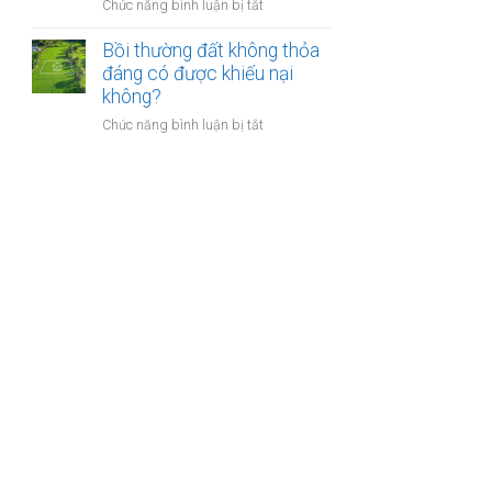
nào?
ở
Chức năng bình luận bị tắt
nhà
Có
giáo
phải
Bồi thường đất không thỏa
sẽ
chuyển
đáng có được khiếu nại
thực
khoản
không?
hiện
khi
thế
ở
Chức năng bình luận bị tắt
mua
nào?
Bồi
bán
thường
nhà
đất
đất
không
để
thỏa
chống
đáng
trốn
có
thuế?
được
khiếu
nại
không?