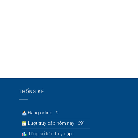
THỐNG KÊ
Đang online : 9
Lượt truy cập hôm nay : 691
Tổng số lượt truy cập :