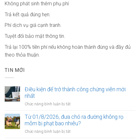
Không phát sinh thêm phụ phí
Trả kết quả đúng hẹn.
Phí dịch vụ giá cạnh tranh.
Tuyệt đối bảo mật thông tin.
Trả lại 100% tiền phí nếu không hoàn thành đúng và đầy đủ
theo thỏa thuận.
TIN MỚI
Điều kiện để trở thành công chứng viên mới
nhất
ở
Chức năng bình luận bị tắt
Điều
kiện
Từ 01/8/2026, đưa chó ra đường không rọ
để
mõm bị phạt bao nhiêu?
trở
ở
Chức năng bình luận bị tắt
thành
Từ
công