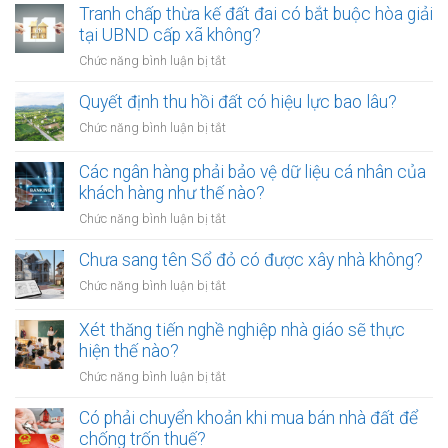
01/8/2026,
Tranh chấp thừa kế đất đai có bắt buộc hòa giải
chứng
đưa
tại UBND cấp xã không?
viên
chó
mới
ở
Chức năng bình luận bị tắt
ra
nhất
Tranh
đường
chấp
Quyết định thu hồi đất có hiệu lực bao lâu?
không
thừa
rọ
ở
Chức năng bình luận bị tắt
kế
mõm
Quyết
đất
bị
định
Các ngân hàng phải bảo vệ dữ liệu cá nhân của
đai
phạt
thu
khách hàng như thế nào?
có
bao
hồi
bắt
ở
Chức năng bình luận bị tắt
nhiêu?
đất
buộc
Các
có
hòa
ngân
Chưa sang tên Sổ đỏ có được xây nhà không?
hiệu
giải
hàng
lực
ở
Chức năng bình luận bị tắt
tại
phải
bao
Chưa
UBND
bảo
lâu?
sang
cấp
Xét thăng tiến nghề nghiệp nhà giáo sẽ thực
vệ
tên
xã
hiện thế nào?
dữ
Sổ
không?
liệu
ở
Chức năng bình luận bị tắt
đỏ
cá
Xét
có
nhân
thăng
Có phải chuyển khoản khi mua bán nhà đất để
được
của
tiến
chống trốn thuế?
xây
khách