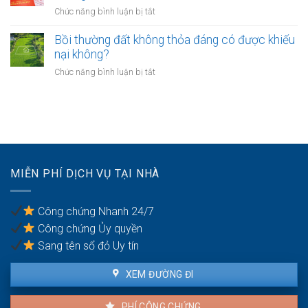
nghề
nhà
ở
Chức năng bình luận bị tắt
hàng
nghiệp
không?
Có
như
nhà
phải
Bồi thường đất không thỏa đáng có được khiếu
thế
giáo
chuyển
nào?
nại không?
sẽ
khoản
thực
ở
Chức năng bình luận bị tắt
khi
hiện
Bồi
mua
thế
thường
bán
nào?
đất
nhà
không
đất
thỏa
để
đáng
chống
có
trốn
MIỄN PHÍ DỊCH VỤ TẠI NHÀ
được
thuế?
khiếu
nại
Công chứng Nhanh 24/7
không?
Công chứng Ủy quyền
Sang tên sổ đỏ Uy tín
XEM ĐƯỜNG ĐI
PHÍ CÔNG CHỨNG