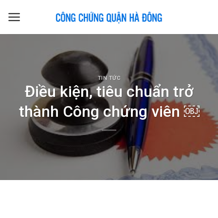
Skip
to
content
TIN TỨC
Điều kiện, tiêu chuẩn trở
thành Công chứng viên ￼