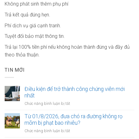
Không phát sinh thêm phụ phí
Trả kết quả đúng hẹn.
Phí dịch vụ giá cạnh tranh.
Tuyệt đối bảo mật thông tin.
Trả lại 100% tiền phí nếu không hoàn thành đúng và đầy đủ
theo thỏa thuận.
TIN MỚI
Điều kiện để trở thành công chứng viên mới
nhất
ở
Chức năng bình luận bị tắt
Điều
kiện
Từ 01/8/2026, đưa chó ra đường không rọ
để
mõm bị phạt bao nhiêu?
trở
ở
Chức năng bình luận bị tắt
thành
Từ
công