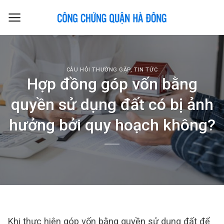
Skip
to
content
CÂU HỎI THƯỜNG GẶP
,
TIN TỨC
Hợp đồng góp vốn bằng
quyền sử dụng đất có bị ảnh
hưởng bởi quy hoạch không?
Khi thực hiện góp vốn bằng quyền sử dụng đất để