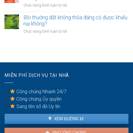
nghề
nhà
ở
Chức năng bình luận bị tắt
hàng
nghiệp
không?
Có
như
nhà
phải
Bồi thường đất không thỏa đáng có được khiếu
thế
giáo
chuyển
nào?
nại không?
sẽ
khoản
thực
ở
Chức năng bình luận bị tắt
khi
hiện
Bồi
mua
thế
thường
bán
nào?
đất
nhà
không
đất
thỏa
để
đáng
chống
có
trốn
MIỄN PHÍ DỊCH VỤ TẠI NHÀ
được
thuế?
khiếu
nại
Công chứng Nhanh 24/7
không?
Công chứng Ủy quyền
Sang tên sổ đỏ Uy tín
XEM ĐƯỜNG ĐI
PHÍ CÔNG CHỨNG