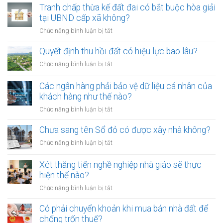
01/8/2026,
Tranh chấp thừa kế đất đai có bắt buộc hòa giải
chứng
đưa
tại UBND cấp xã không?
viên
chó
mới
ở
Chức năng bình luận bị tắt
ra
nhất
Tranh
đường
chấp
Quyết định thu hồi đất có hiệu lực bao lâu?
không
thừa
rọ
ở
Chức năng bình luận bị tắt
kế
mõm
Quyết
đất
bị
định
Các ngân hàng phải bảo vệ dữ liệu cá nhân của
đai
phạt
thu
khách hàng như thế nào?
có
bao
hồi
bắt
ở
Chức năng bình luận bị tắt
nhiêu?
đất
buộc
Các
có
hòa
ngân
Chưa sang tên Sổ đỏ có được xây nhà không?
hiệu
giải
hàng
lực
ở
Chức năng bình luận bị tắt
tại
phải
bao
Chưa
UBND
bảo
lâu?
sang
cấp
Xét thăng tiến nghề nghiệp nhà giáo sẽ thực
vệ
tên
xã
hiện thế nào?
dữ
Sổ
không?
liệu
ở
Chức năng bình luận bị tắt
đỏ
cá
Xét
có
nhân
thăng
Có phải chuyển khoản khi mua bán nhà đất để
được
của
tiến
chống trốn thuế?
xây
khách