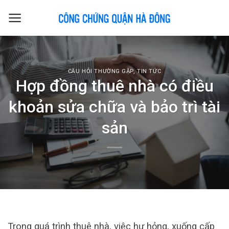
Skip
to
content
CÂU HỎI THƯỜNG GẶP
,
TIN TỨC
Hợp đồng thuê nhà có điều
khoản sửa chữa và bảo trì tài
sản
Trong quá trình thuê nhà, việc hư hỏng, xuống cấp