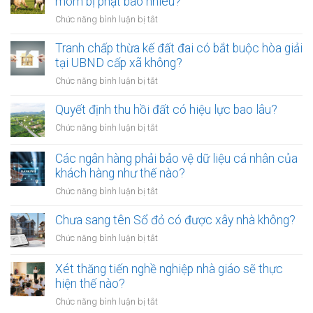
mõm bị phạt bao nhiêu?
trở
ở
Chức năng bình luận bị tắt
thành
Từ
công
01/8/2026,
Tranh chấp thừa kế đất đai có bắt buộc hòa giải
chứng
đưa
tại UBND cấp xã không?
viên
chó
mới
ở
Chức năng bình luận bị tắt
ra
nhất
Tranh
đường
chấp
Quyết định thu hồi đất có hiệu lực bao lâu?
không
thừa
rọ
ở
Chức năng bình luận bị tắt
kế
mõm
Quyết
đất
bị
định
Các ngân hàng phải bảo vệ dữ liệu cá nhân của
đai
phạt
thu
khách hàng như thế nào?
có
bao
hồi
bắt
ở
Chức năng bình luận bị tắt
nhiêu?
đất
buộc
Các
có
hòa
ngân
Chưa sang tên Sổ đỏ có được xây nhà không?
hiệu
giải
hàng
lực
ở
Chức năng bình luận bị tắt
tại
phải
bao
Chưa
UBND
bảo
lâu?
sang
cấp
Xét thăng tiến nghề nghiệp nhà giáo sẽ thực
vệ
tên
xã
hiện thế nào?
dữ
Sổ
không?
liệu
ở
Chức năng bình luận bị tắt
đỏ
cá