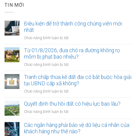
TIN MỚI
Điều kiện để trở thành công chứng viên mới
nhất
ở
Chức năng bình luận bị tắt
Điều
kiện
Từ 01/8/2026, đưa chó ra đường không rọ
để
mõm bị phạt bao nhiêu?
trở
ở
Chức năng bình luận bị tắt
thành
Từ
công
01/8/2026,
Tranh chấp thừa kế đất đai có bắt buộc hòa giải
chứng
đưa
tại UBND cấp xã không?
viên
chó
mới
ở
Chức năng bình luận bị tắt
ra
nhất
Tranh
đường
chấp
Quyết định thu hồi đất có hiệu lực bao lâu?
không
thừa
rọ
ở
Chức năng bình luận bị tắt
kế
mõm
Quyết
đất
bị
định
Các ngân hàng phải bảo vệ dữ liệu cá nhân của
đai
phạt
thu
khách hàng như thế nào?
có
bao
hồi