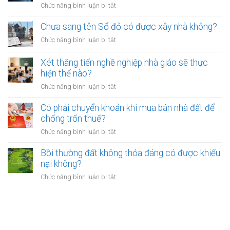
bắt
ở
Chức năng bình luận bị tắt
nhiêu?
đất
buộc
Các
có
hòa
ngân
Chưa sang tên Sổ đỏ có được xây nhà không?
hiệu
giải
hàng
lực
ở
Chức năng bình luận bị tắt
tại
phải
bao
Chưa
UBND
bảo
lâu?
sang
cấp
Xét thăng tiến nghề nghiệp nhà giáo sẽ thực
vệ
tên
xã
hiện thế nào?
dữ
Sổ
không?
liệu
ở
Chức năng bình luận bị tắt
đỏ
cá
Xét
có
nhân
thăng
Có phải chuyển khoản khi mua bán nhà đất để
được
của
tiến
chống trốn thuế?
xây
khách
nghề
nhà
ở
Chức năng bình luận bị tắt
hàng
nghiệp
không?
Có
như
nhà
phải
Bồi thường đất không thỏa đáng có được khiếu
thế
giáo
chuyển
nào?
nại không?
sẽ
khoản
thực
ở
Chức năng bình luận bị tắt
khi
hiện
Bồi
mua
thế
thường
bán
nào?
đất
nhà
không
đất
thỏa
để