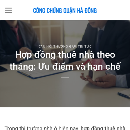
Skip
to
content
CÂU HỎI THƯỜNG GẶP
,
TIN TỨC
Hợp đồng thuê nhà theo
tháng: Ưu điểm và hạn chế
Trong thị trường nhà ở hiện nay,
hợp đồng thuê nhà