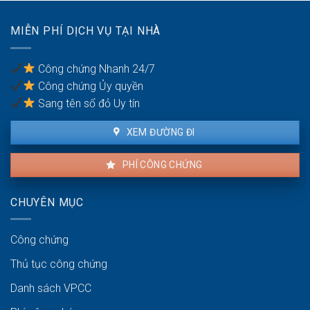
đáng
chống
có
trốn
MIỄN PHÍ DỊCH VỤ TẠI NHÀ
được
thuế?
khiếu
nại
Công chứng Nhanh 24/7
không?
Công chứng Ủy quyền
Sang tên sổ đỏ Uy tín
XEM ĐƯỜNG ĐI
PHÍ CÔNG CHỨNG
CHUYÊN MỤC
Công chứng
Thủ tục công chứng
Danh sách VPCC