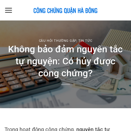
Skip
to
content
CÂU HỎI THƯỜNG GẶP
,
TIN TỨC
Không bảo đảm nguyên tắc
tự nguyện: Có hủy được
công chứng?
Trong hoạt động công chứng,
nguyên tắc tự