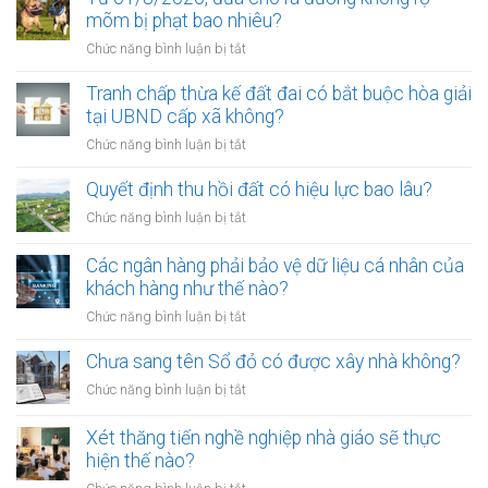
để
mõm bị phạt bao nhiêu?
trở
ở
Chức năng bình luận bị tắt
thành
Từ
công
01/8/2026,
Tranh chấp thừa kế đất đai có bắt buộc hòa giải
chứng
đưa
tại UBND cấp xã không?
viên
chó
mới
ở
Chức năng bình luận bị tắt
ra
nhất
Tranh
đường
chấp
Quyết định thu hồi đất có hiệu lực bao lâu?
không
thừa
rọ
ở
Chức năng bình luận bị tắt
kế
mõm
Quyết
đất
bị
định
Các ngân hàng phải bảo vệ dữ liệu cá nhân của
đai
phạt
thu
khách hàng như thế nào?
có
bao
hồi
bắt
ở
Chức năng bình luận bị tắt
nhiêu?
đất
buộc
Các
có
hòa
ngân
Chưa sang tên Sổ đỏ có được xây nhà không?
hiệu
giải
hàng
lực
ở
Chức năng bình luận bị tắt
tại
phải
bao
Chưa
UBND
bảo
lâu?
sang
cấp
Xét thăng tiến nghề nghiệp nhà giáo sẽ thực
vệ
tên
xã
hiện thế nào?
dữ
Sổ
không?
liệu
ở