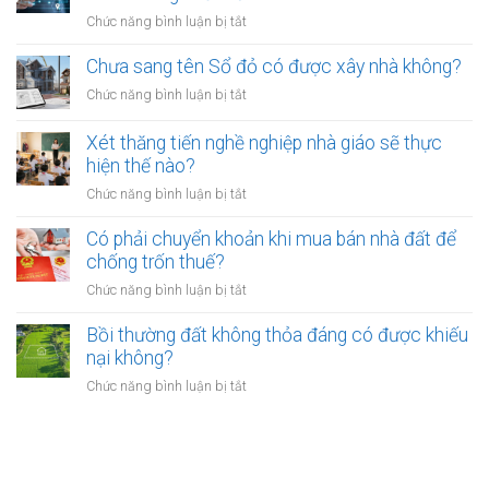
bao
hồi
bắt
ở
Chức năng bình luận bị tắt
nhiêu?
đất
buộc
Các
có
hòa
ngân
Chưa sang tên Sổ đỏ có được xây nhà không?
hiệu
giải
hàng
lực
ở
Chức năng bình luận bị tắt
tại
phải
bao
Chưa
UBND
bảo
lâu?
sang
cấp
Xét thăng tiến nghề nghiệp nhà giáo sẽ thực
vệ
tên
xã
hiện thế nào?
dữ
Sổ
không?
liệu
ở
Chức năng bình luận bị tắt
đỏ
cá
Xét
có
nhân
thăng
Có phải chuyển khoản khi mua bán nhà đất để
được
của
tiến
chống trốn thuế?
xây
khách
nghề
nhà
ở
Chức năng bình luận bị tắt
hàng
nghiệp
không?
Có
như
nhà
phải
Bồi thường đất không thỏa đáng có được khiếu
thế
giáo
chuyển
nào?
nại không?
sẽ
khoản
thực
ở
Chức năng bình luận bị tắt
khi
hiện
Bồi
mua
thế
thường
bán
nào?
đất
nhà
không
đất