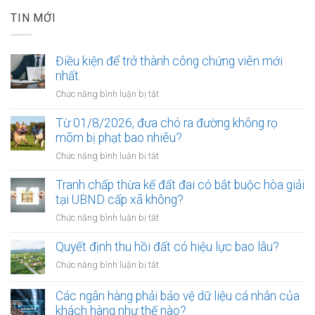
TIN MỚI
Điều kiện để trở thành công chứng viên mới
nhất
ở
Chức năng bình luận bị tắt
Điều
kiện
Từ 01/8/2026, đưa chó ra đường không rọ
để
mõm bị phạt bao nhiêu?
trở
ở
Chức năng bình luận bị tắt
thành
Từ
công
01/8/2026,
Tranh chấp thừa kế đất đai có bắt buộc hòa giải
chứng
đưa
tại UBND cấp xã không?
viên
chó
mới
ở
Chức năng bình luận bị tắt
ra
nhất
Tranh
đường
chấp
Quyết định thu hồi đất có hiệu lực bao lâu?
không
thừa
rọ
ở
Chức năng bình luận bị tắt
kế
mõm
Quyết
đất
bị
định
Các ngân hàng phải bảo vệ dữ liệu cá nhân của
đai
phạt
thu
khách hàng như thế nào?
có