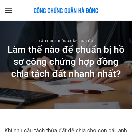
Skip
to
content
CÂU HỎI THƯỜNG GẶP
,
TIN TỨC
Làm thế nào để chuẩn bị hồ
sơ công chứng hợp đồng
chia tách đất nhanh nhất?
Khi nhu cầu tách thửa đất để chia cho con cái, anh