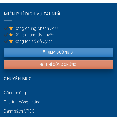
thỏa
để
đáng
chống
có
trốn
MIỄN PHÍ DỊCH VỤ TẠI NHÀ
được
thuế?
khiếu
nại
Công chứng Nhanh 24/7
không?
Công chứng Ủy quyền
Sang tên sổ đỏ Uy tín
XEM ĐƯỜNG ĐI
PHÍ CÔNG CHỨNG
CHUYÊN MỤC
Công chứng
Thủ tục công chứng
Danh sách VPCC