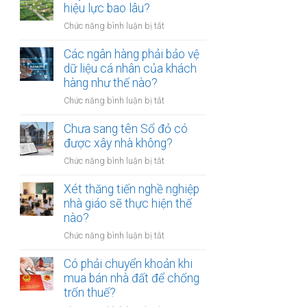
thừa
hiệu lực bao lâu?
mõm
kế
bị
ở
Chức năng bình luận bị tắt
đất
phạt
Quyết
đai
bao
định
Các ngân hàng phải bảo vệ
có
nhiêu?
thu
dữ liệu cá nhân của khách
bắt
hồi
hàng như thế nào?
buộc
đất
hòa
ở
Chức năng bình luận bị tắt
có
giải
Các
hiệu
tại
ngân
Chưa sang tên Sổ đỏ có
lực
UBND
hàng
được xây nhà không?
bao
cấp
phải
lâu?
xã
ở
Chức năng bình luận bị tắt
bảo
không?
Chưa
vệ
sang
Xét thăng tiến nghề nghiệp
dữ
tên
nhà giáo sẽ thực hiện thế
liệu
Sổ
nào?
cá
đỏ
nhân
ở
Chức năng bình luận bị tắt
có
của
Xét
được
khách
thăng
Có phải chuyển khoản khi
xây
hàng
tiến
mua bán nhà đất để chống
nhà
như
nghề
trốn thuế?
không?
thế
nghiệp