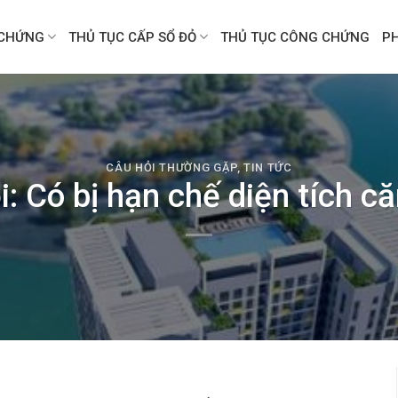
CHỨNG
THỦ TỤC CẤP SỔ ĐỎ
THỦ TỤC CÔNG CHỨNG
P
CÂU HỎI THƯỜNG GẶP
,
TIN TỨC
i: Có bị hạn chế diện tích c