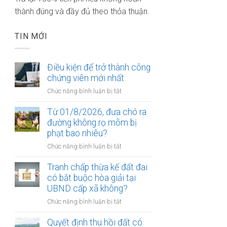
thành đúng và đầy đủ theo thỏa thuận.
TIN MỚI
Điều kiện để trở thành công
chứng viên mới nhất
ở
Chức năng bình luận bị tắt
Điều
kiện
Từ 01/8/2026, đưa chó ra
để
đường không rọ mõm bị
trở
phạt bao nhiêu?
thành
ở
Chức năng bình luận bị tắt
công
Từ
chứng
01/8/2026,
Tranh chấp thừa kế đất đai
viên
đưa
có bắt buộc hòa giải tại
mới
chó
UBND cấp xã không?
nhất
ra
ở
Chức năng bình luận bị tắt
đường
Tranh
không
chấp
Quyết định thu hồi đất có
rọ