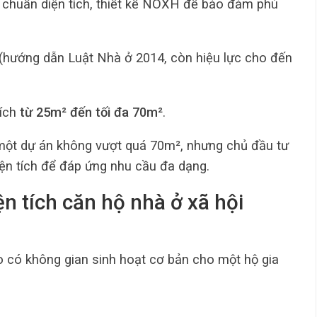
êu chuẩn diện tích, thiết kế NOXH để bảo đảm phù
(hướng dẫn Luật Nhà ở 2014, còn hiệu lực cho đến
tích
từ 25m² đến tối đa 70m²
.
 một dự án không vượt quá 70m², nhưng chủ đầu tư
 diện tích để đáp ứng nhu cầu đa dạng.
ện tích căn hộ nhà ở xã hội
 có không gian sinh hoạt cơ bản cho một hộ gia