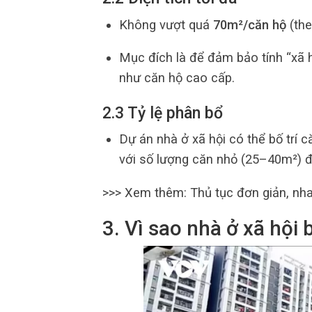
Không vượt quá
70m²/căn hộ
(the
Mục đích là để đảm bảo tính “xã hộ
như căn hộ cao cấp.
2.3 Tỷ lệ phân bổ
Dự án nhà ở xã hội có thể bố trí c
với số lượng căn nhỏ (25–40m²) đ
>>> Xem thêm:
Thủ tục đơn giản, nh
3. Vì sao nhà ở xã hội b