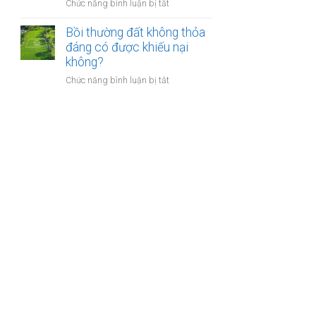
nào?
ở
Chức năng bình luận bị tắt
nhà
Có
giáo
phải
Bồi thường đất không thỏa
sẽ
chuyển
đáng có được khiếu nại
thực
khoản
không?
hiện
khi
thế
ở
Chức năng bình luận bị tắt
mua
nào?
Bồi
bán
thường
nhà
đất
đất
không
để
thỏa
chống
đáng
trốn
có
thuế?
được
khiếu
nại
không?