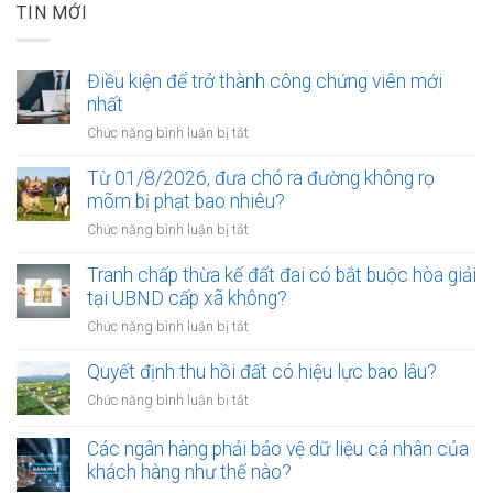
TIN MỚI
Điều kiện để trở thành công chứng viên mới
nhất
ở
Chức năng bình luận bị tắt
Điều
kiện
Từ 01/8/2026, đưa chó ra đường không rọ
để
mõm bị phạt bao nhiêu?
trở
ở
Chức năng bình luận bị tắt
thành
Từ
công
01/8/2026,
Tranh chấp thừa kế đất đai có bắt buộc hòa giải
chứng
đưa
tại UBND cấp xã không?
viên
chó
mới
ở
Chức năng bình luận bị tắt
ra
nhất
Tranh
đường
chấp
Quyết định thu hồi đất có hiệu lực bao lâu?
không
thừa
rọ
ở
Chức năng bình luận bị tắt
kế
mõm
Quyết
đất
bị
định
Các ngân hàng phải bảo vệ dữ liệu cá nhân của
đai
phạt
thu
khách hàng như thế nào?
có
bao
hồi
bắt