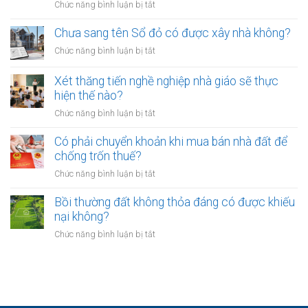
ở
Chức năng bình luận bị tắt
nhiêu?
đất
buộc
Các
có
hòa
ngân
Chưa sang tên Sổ đỏ có được xây nhà không?
hiệu
giải
hàng
lực
ở
Chức năng bình luận bị tắt
tại
phải
bao
Chưa
UBND
bảo
lâu?
sang
cấp
Xét thăng tiến nghề nghiệp nhà giáo sẽ thực
vệ
tên
xã
hiện thế nào?
dữ
Sổ
không?
liệu
ở
Chức năng bình luận bị tắt
đỏ
cá
Xét
có
nhân
thăng
Có phải chuyển khoản khi mua bán nhà đất để
được
của
tiến
chống trốn thuế?
xây
khách
nghề
nhà
ở
Chức năng bình luận bị tắt
hàng
nghiệp
không?
Có
như
nhà
phải
Bồi thường đất không thỏa đáng có được khiếu
thế
giáo
chuyển
nào?
nại không?
sẽ
khoản
thực
ở
Chức năng bình luận bị tắt
khi
hiện
Bồi
mua
thế
thường
bán
nào?
đất
nhà
không
đất
thỏa
để