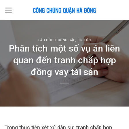
Skip
to
content
CÂU HỎI THƯỜNG GẶP
,
TIN TỨC
Phân tích một số vụ án liên
quan đến tranh chấp hợp
đồng vay tài sản
Trong thực tiễn xét xử dân sự,
tranh chấp hợp