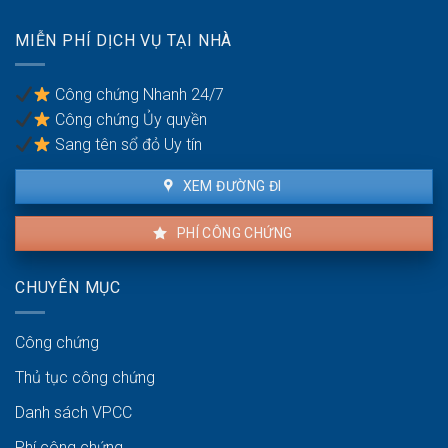
đáng
chống
có
trốn
MIỄN PHÍ DỊCH VỤ TẠI NHÀ
được
thuế?
khiếu
nại
Công chứng Nhanh 24/7
không?
Công chứng Ủy quyền
Sang tên sổ đỏ Uy tín
XEM ĐƯỜNG ĐI
PHÍ CÔNG CHỨNG
CHUYÊN MỤC
Công chứng
Thủ tục công chứng
Danh sách VPCC
Phí công chứng