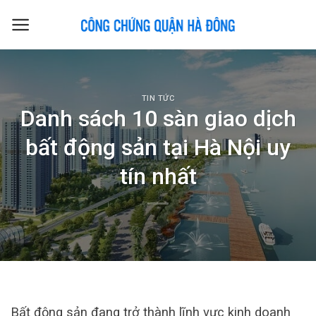
Skip
to
content
TIN TỨC
Danh sách 10 sàn giao dịch
bất động sản tại Hà Nội uy
tín nhất
Bất động sản đang trở thành lĩnh vực kinh doanh