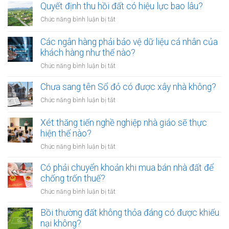
chấp
Quyết định thu hồi đất có hiệu lực bao lâu?
không
thừa
rọ
ở
Chức năng bình luận bị tắt
kế
mõm
Quyết
đất
bị
định
Các ngân hàng phải bảo vệ dữ liệu cá nhân của
đai
phạt
thu
khách hàng như thế nào?
có
bao
hồi
bắt
ở
Chức năng bình luận bị tắt
nhiêu?
đất
buộc
Các
có
hòa
ngân
Chưa sang tên Sổ đỏ có được xây nhà không?
hiệu
giải
hàng
lực
ở
Chức năng bình luận bị tắt
tại
phải
bao
Chưa
UBND
bảo
lâu?
sang
cấp
Xét thăng tiến nghề nghiệp nhà giáo sẽ thực
vệ
tên
xã
hiện thế nào?
dữ
Sổ
không?
liệu
ở
Chức năng bình luận bị tắt
đỏ
cá
Xét
có
nhân
thăng
Có phải chuyển khoản khi mua bán nhà đất để
được
của
tiến
chống trốn thuế?
xây
khách
nghề
nhà
ở
Chức năng bình luận bị tắt
hàng
nghiệp
không?
Có
như
nhà
phải
Bồi thường đất không thỏa đáng có được khiếu
thế
giáo
chuyển
nào?
nại không?
sẽ