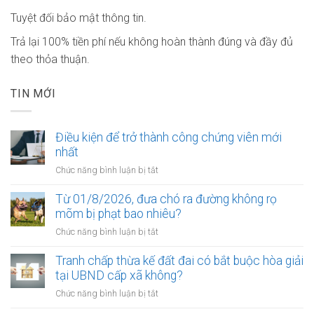
Tuyệt đối bảo mật thông tin.
Trả lại 100% tiền phí nếu không hoàn thành đúng và đầy đủ
theo thỏa thuận.
TIN MỚI
Điều kiện để trở thành công chứng viên mới
nhất
ở
Chức năng bình luận bị tắt
Điều
kiện
Từ 01/8/2026, đưa chó ra đường không rọ
để
mõm bị phạt bao nhiêu?
trở
ở
Chức năng bình luận bị tắt
thành
Từ
công
01/8/2026,
Tranh chấp thừa kế đất đai có bắt buộc hòa giải
chứng
đưa
tại UBND cấp xã không?
viên
chó
mới
ở
Chức năng bình luận bị tắt
ra
nhất
Tranh
đường