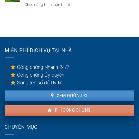
khoản
thực
ở
Chức năng bình luận bị tắt
khi
hiện
Bồi
mua
thế
thường
bán
nào?
đất
nhà
không
đất
thỏa
để
đáng
chống
có
trốn
MIỄN PHÍ DỊCH VỤ TẠI NHÀ
được
thuế?
khiếu
nại
Công chứng Nhanh 24/7
không?
Công chứng Ủy quyền
Sang tên sổ đỏ Uy tín
XEM ĐƯỜNG ĐI
PHÍ CÔNG CHỨNG
CHUYÊN MỤC