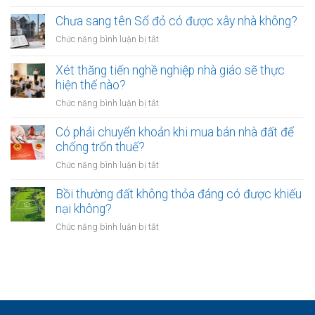
buộc
Các
có
hòa
ngân
Chưa sang tên Sổ đỏ có được xây nhà không?
hiệu
giải
hàng
lực
ở
Chức năng bình luận bị tắt
tại
phải
bao
Chưa
UBND
bảo
lâu?
sang
cấp
Xét thăng tiến nghề nghiệp nhà giáo sẽ thực
vệ
tên
xã
hiện thế nào?
dữ
Sổ
không?
liệu
ở
Chức năng bình luận bị tắt
đỏ
cá
Xét
có
nhân
thăng
Có phải chuyển khoản khi mua bán nhà đất để
được
của
tiến
chống trốn thuế?
xây
khách
nghề
nhà
ở
Chức năng bình luận bị tắt
hàng
nghiệp
không?
Có
như
nhà
phải
Bồi thường đất không thỏa đáng có được khiếu
thế
giáo
chuyển
nào?
nại không?
sẽ
khoản
thực
ở
Chức năng bình luận bị tắt
khi
hiện
Bồi
mua
thế
thường
bán
nào?
đất
nhà
không
đất
thỏa
để
đáng
chống