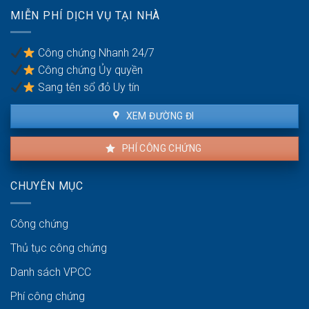
có
trốn
MIỄN PHÍ DỊCH VỤ TẠI NHÀ
được
thuế?
khiếu
nại
Công chứng Nhanh 24/7
không?
Công chứng Ủy quyền
Sang tên sổ đỏ Uy tín
XEM ĐƯỜNG ĐI
PHÍ CÔNG CHỨNG
CHUYÊN MỤC
Công chứng
Thủ tục công chứng
Danh sách VPCC
Phí công chứng