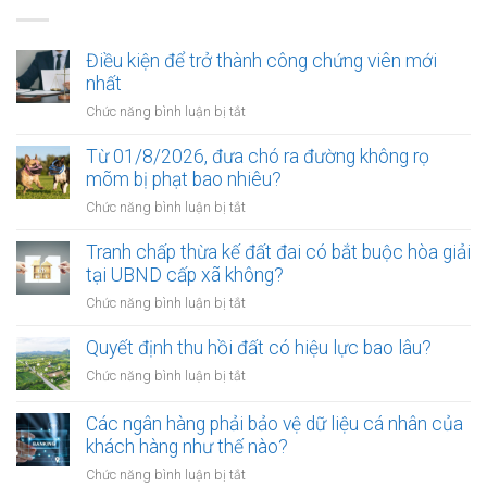
Điều kiện để trở thành công chứng viên mới
nhất
ở
Chức năng bình luận bị tắt
Điều
kiện
Từ 01/8/2026, đưa chó ra đường không rọ
để
mõm bị phạt bao nhiêu?
trở
ở
Chức năng bình luận bị tắt
thành
Từ
công
01/8/2026,
Tranh chấp thừa kế đất đai có bắt buộc hòa giải
chứng
đưa
tại UBND cấp xã không?
viên
chó
mới
ở
Chức năng bình luận bị tắt
ra
nhất
Tranh
đường
chấp
Quyết định thu hồi đất có hiệu lực bao lâu?
không
thừa
rọ
ở
Chức năng bình luận bị tắt
kế
mõm
Quyết
đất
bị
định
Các ngân hàng phải bảo vệ dữ liệu cá nhân của
đai
phạt
thu
khách hàng như thế nào?
có
bao
hồi
bắt
ở
Chức năng bình luận bị tắt
nhiêu?
đất