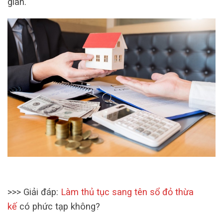
gian.
>>> Giải đáp:
Làm thủ tục sang tên sổ đỏ thừa
kế
có phức tạp không?