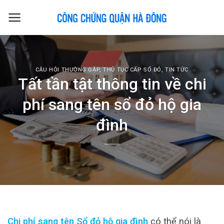
Skip
to
content
CÂU HỎI THƯỜNG GẶP
,
THỦ TỤC CẤP SỔ ĐỎ
,
TIN TỨC
Tất tần tật thông tin về chi
phí sang tên sổ đỏ hộ gia
đình
Chi phí sang tên Sổ đỏ hộ gia đình
có thể nói là