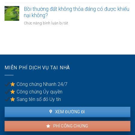
Có
như
nhà
phải
Bồi thường đất không thỏa đáng có được khiếu
thế
giáo
chuyển
nào?
nại không?
sẽ
khoản
thực
ở
Chức năng bình luận bị tắt
khi
hiện
Bồi
mua
thế
thường
bán
nào?
đất
nhà
không
đất
thỏa
để
đáng
chống
có
trốn
MIỄN PHÍ DỊCH VỤ TẠI NHÀ
được
thuế?
khiếu
nại
Công chứng Nhanh 24/7
không?
Công chứng Ủy quyền
Sang tên sổ đỏ Uy tín
XEM ĐƯỜNG ĐI
PHÍ CÔNG CHỨNG