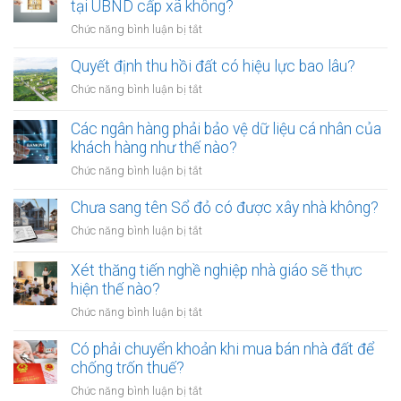
đưa
tại UBND cấp xã không?
viên
chó
mới
ở
Chức năng bình luận bị tắt
ra
nhất
Tranh
đường
chấp
Quyết định thu hồi đất có hiệu lực bao lâu?
không
thừa
rọ
ở
Chức năng bình luận bị tắt
kế
mõm
Quyết
đất
bị
định
Các ngân hàng phải bảo vệ dữ liệu cá nhân của
đai
phạt
thu
khách hàng như thế nào?
có
bao
hồi
bắt
ở
Chức năng bình luận bị tắt
nhiêu?
đất
buộc
Các
có
hòa
ngân
Chưa sang tên Sổ đỏ có được xây nhà không?
hiệu
giải
hàng
lực
ở
Chức năng bình luận bị tắt
tại
phải
bao
Chưa
UBND
bảo
lâu?
sang
cấp
Xét thăng tiến nghề nghiệp nhà giáo sẽ thực
vệ
tên
xã
hiện thế nào?
dữ
Sổ
không?
liệu
ở
Chức năng bình luận bị tắt
đỏ
cá
Xét
có
nhân
thăng
Có phải chuyển khoản khi mua bán nhà đất để
được
của
tiến
chống trốn thuế?
xây
khách
nghề
nhà
ở
Chức năng bình luận bị tắt
hàng
nghiệp
không?