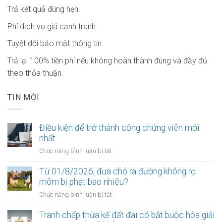
Trả kết quả đúng hẹn.
Phí dịch vụ giá cạnh tranh.
Tuyệt đối bảo mật thông tin.
Trả lại 100% tiền phí nếu không hoàn thành đúng và đầy đủ
theo thỏa thuận.
TIN MỚI
Điều kiện để trở thành công chứng viên mới
nhất
ở
Chức năng bình luận bị tắt
Điều
kiện
Từ 01/8/2026, đưa chó ra đường không rọ
để
mõm bị phạt bao nhiêu?
trở
ở
Chức năng bình luận bị tắt
thành
Từ
công
01/8/2026,
Tranh chấp thừa kế đất đai có bắt buộc hòa giải
chứng