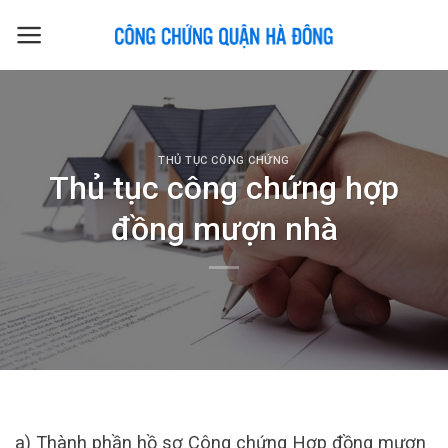
Skip
to
content
THỦ TỤC CÔNG CHỨNG
Thủ tục công chứng hợp
đồng mượn nhà
a) Thành phần hồ sơ Công chứng Hợp đồng mượn