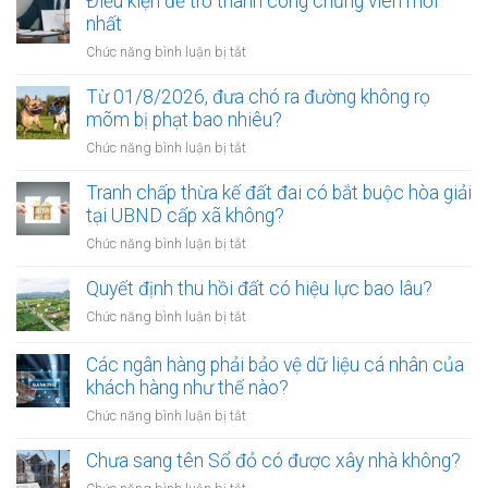
Điều kiện để trở thành công chứng viên mới
nhất
ở
Chức năng bình luận bị tắt
Điều
kiện
Từ 01/8/2026, đưa chó ra đường không rọ
để
mõm bị phạt bao nhiêu?
trở
ở
Chức năng bình luận bị tắt
thành
Từ
công
01/8/2026,
Tranh chấp thừa kế đất đai có bắt buộc hòa giải
chứng
đưa
tại UBND cấp xã không?
viên
chó
mới
ở
Chức năng bình luận bị tắt
ra
nhất
Tranh
đường
chấp
Quyết định thu hồi đất có hiệu lực bao lâu?
không
thừa
rọ
ở
Chức năng bình luận bị tắt
kế
mõm
Quyết
đất
bị
định
Các ngân hàng phải bảo vệ dữ liệu cá nhân của
đai
phạt
thu
khách hàng như thế nào?
có
bao
hồi
bắt
ở
Chức năng bình luận bị tắt
nhiêu?
đất
buộc
Các
có
hòa
ngân
Chưa sang tên Sổ đỏ có được xây nhà không?
hiệu
giải
hàng
lực
ở