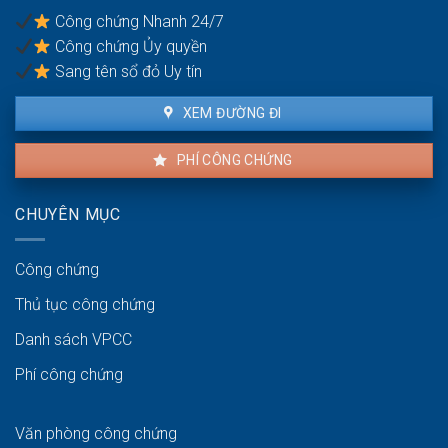
nại
Công chứng Nhanh 24/7
không?
Công chứng Ủy quyền
Sang tên sổ đỏ Uy tín
XEM ĐƯỜNG ĐI
PHÍ CÔNG CHỨNG
CHUYÊN MỤC
Công chứng
Thủ tục công chứng
Danh sách VPCC
Phí công chứng
Văn phòng công chứng