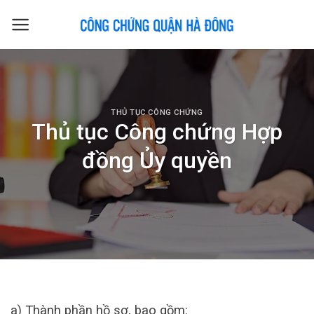
Skip
to
content
THỦ TỤC CÔNG CHỨNG
Thủ tục Công chứng Hợp
đồng Ủy quyền
a) Thành phần hồ sơ, bao gồm: