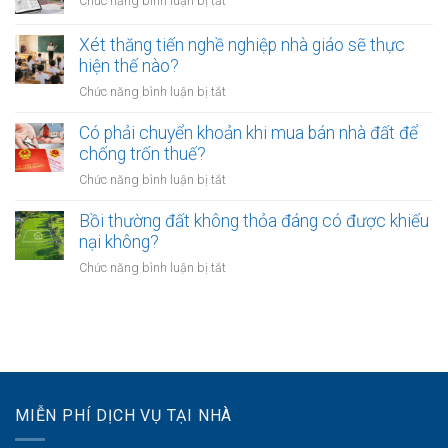
Chức năng bình luận bị tắt
tại
phải
bao
Chưa
UBND
bảo
lâu?
sang
cấp
Xét thăng tiến nghề nghiệp nhà giáo sẽ thực
vệ
tên
xã
hiện thế nào?
dữ
Sổ
không?
liệu
ở
Chức năng bình luận bị tắt
đỏ
cá
Xét
có
nhân
thăng
Có phải chuyển khoản khi mua bán nhà đất để
được
của
tiến
chống trốn thuế?
xây
khách
nghề
nhà
ở
Chức năng bình luận bị tắt
hàng
nghiệp
không?
Có
như
nhà
phải
Bồi thường đất không thỏa đáng có được khiếu
thế
giáo
chuyển
nào?
nại không?
sẽ
khoản
thực
ở
Chức năng bình luận bị tắt
khi
hiện
Bồi
mua
thế
thường
bán
nào?
đất
nhà
không
đất
thỏa
để
đáng
chống
có
trốn
MIỄN PHÍ DỊCH VỤ TẠI NHÀ
được
thuế?
khiếu