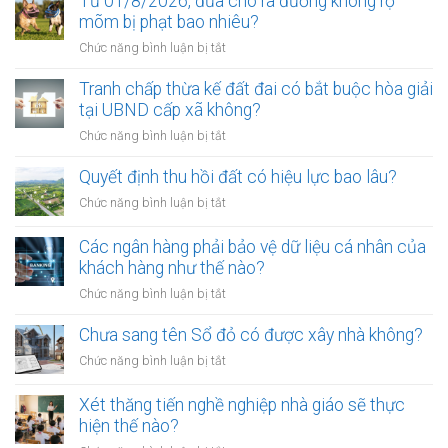
Từ 01/8/2026, đưa chó ra đường không rọ
để
mõm bị phạt bao nhiêu?
trở
ở
Chức năng bình luận bị tắt
thành
Từ
công
01/8/2026,
Tranh chấp thừa kế đất đai có bắt buộc hòa giải
chứng
đưa
tại UBND cấp xã không?
viên
chó
mới
ở
Chức năng bình luận bị tắt
ra
nhất
Tranh
đường
chấp
Quyết định thu hồi đất có hiệu lực bao lâu?
không
thừa
rọ
ở
Chức năng bình luận bị tắt
kế
mõm
Quyết
đất
bị
định
Các ngân hàng phải bảo vệ dữ liệu cá nhân của
đai
phạt
thu
khách hàng như thế nào?
có
bao
hồi
bắt
ở
Chức năng bình luận bị tắt
nhiêu?
đất
buộc
Các
có
hòa
ngân
Chưa sang tên Sổ đỏ có được xây nhà không?
hiệu
giải
hàng
lực
ở
Chức năng bình luận bị tắt
tại
phải
bao
Chưa
UBND
bảo
lâu?
sang
cấp
Xét thăng tiến nghề nghiệp nhà giáo sẽ thực
vệ
tên
xã
hiện thế nào?
dữ
Sổ
không?
liệu