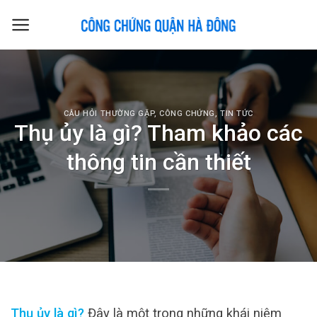
Skip
to
content
CÂU HỎI THƯỜNG GẶP
,
CÔNG CHỨNG
,
TIN TỨC
Thụ ủy là gì? Tham khảo các
thông tin cần thiết
Thụ ủy là gì?
Đây là một trong những khái niệm