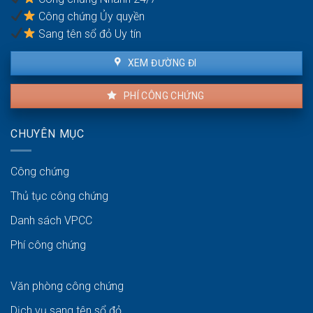
không?
Công chứng Ủy quyền
Sang tên sổ đỏ Uy tín
XEM ĐƯỜNG ĐI
PHÍ CÔNG CHỨNG
CHUYÊN MỤC
Công chứng
Thủ tục công chứng
Danh sách VPCC
Phí công chứng
Văn phòng công chứng
Dịch vụ sang tên sổ đỏ