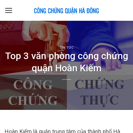
Skip
to
content
TIN TỨC
Top 3 văn phòng công chứng
quận Hoàn Kiếm
Hoàn Kiếm là quận trung tâm của thành phố Hà