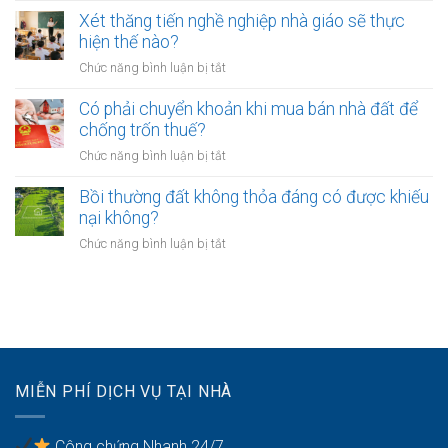
bảo
lâu?
sang
cấp
Xét thăng tiến nghề nghiệp nhà giáo sẽ thực
vệ
tên
xã
hiện thế nào?
dữ
Sổ
không?
liệu
ở
Chức năng bình luận bị tắt
đỏ
cá
Xét
có
nhân
thăng
Có phải chuyển khoản khi mua bán nhà đất để
được
của
tiến
chống trốn thuế?
xây
khách
nghề
nhà
ở
Chức năng bình luận bị tắt
hàng
nghiệp
không?
Có
như
nhà
phải
Bồi thường đất không thỏa đáng có được khiếu
thế
giáo
chuyển
nào?
nại không?
sẽ
khoản
thực
ở
Chức năng bình luận bị tắt
khi
hiện
Bồi
mua
thế
thường
bán
nào?
đất
nhà
không
đất
thỏa
để
đáng
chống
có
trốn
MIỄN PHÍ DỊCH VỤ TẠI NHÀ
được
thuế?
khiếu
nại
Công chứng Nhanh 24/7