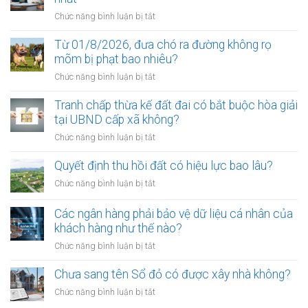
ở
Chức năng bình luận bị tắt
Điều
kiện
Từ 01/8/2026, đưa chó ra đường không rọ
để
mõm bị phạt bao nhiêu?
trở
ở
Chức năng bình luận bị tắt
thành
Từ
công
01/8/2026,
Tranh chấp thừa kế đất đai có bắt buộc hòa giải
chứng
đưa
tại UBND cấp xã không?
viên
chó
mới
ở
Chức năng bình luận bị tắt
ra
nhất
Tranh
đường
chấp
Quyết định thu hồi đất có hiệu lực bao lâu?
không
thừa
rọ
ở
Chức năng bình luận bị tắt
kế
mõm
Quyết
đất
bị
định
Các ngân hàng phải bảo vệ dữ liệu cá nhân của
đai
phạt
thu
khách hàng như thế nào?
có
bao
hồi
bắt
ở
Chức năng bình luận bị tắt
nhiêu?
đất
buộc
Các
có
hòa
ngân
Chưa sang tên Sổ đỏ có được xây nhà không?
hiệu
giải
hàng
lực
ở
Chức năng bình luận bị tắt
tại
phải
bao
Chưa
UBND