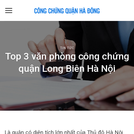
Skip
to
content
TIN TỨC
Top 3 văn phòng công chứng
quận Long Biên Hà Nội
Là quận có diện tích lớn nhất của Thủ đô Hà Nội