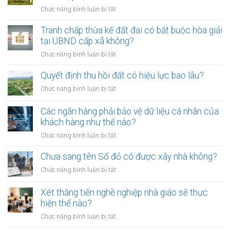
trở
ở
Chức năng bình luận bị tắt
thành
Từ
công
01/8/2026,
Tranh chấp thừa kế đất đai có bắt buộc hòa giải
chứng
đưa
tại UBND cấp xã không?
viên
chó
mới
ở
Chức năng bình luận bị tắt
ra
nhất
Tranh
đường
chấp
Quyết định thu hồi đất có hiệu lực bao lâu?
không
thừa
rọ
ở
Chức năng bình luận bị tắt
kế
mõm
Quyết
đất
bị
định
Các ngân hàng phải bảo vệ dữ liệu cá nhân của
đai
phạt
thu
khách hàng như thế nào?
có
bao
hồi
bắt
ở
Chức năng bình luận bị tắt
nhiêu?
đất
buộc
Các
có
hòa
ngân
Chưa sang tên Sổ đỏ có được xây nhà không?
hiệu
giải
hàng
lực
ở
Chức năng bình luận bị tắt
tại
phải
bao
Chưa
UBND
bảo
lâu?
sang
cấp
Xét thăng tiến nghề nghiệp nhà giáo sẽ thực
vệ
tên
xã
hiện thế nào?
dữ
Sổ
không?
liệu
ở
Chức năng bình luận bị tắt
đỏ
cá
Xét
có