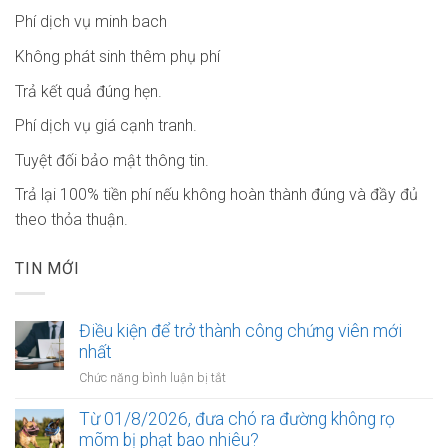
Phí dịch vụ minh bach
Không phát sinh thêm phụ phí
Trả kết quả đúng hẹn.
Phí dịch vụ giá cạnh tranh.
Tuyệt đối bảo mật thông tin.
Trả lại 100% tiền phí nếu không hoàn thành đúng và đầy đủ
theo thỏa thuận.
TIN MỚI
Điều kiện để trở thành công chứng viên mới
nhất
ở
Chức năng bình luận bị tắt
Điều
kiện
Từ 01/8/2026, đưa chó ra đường không rọ
để
mõm bị phạt bao nhiêu?