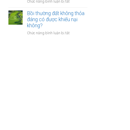
nào?
ở
Chức năng bình luận bị tắt
nhà
Có
giáo
phải
Bồi thường đất không thỏa
sẽ
chuyển
đáng có được khiếu nại
thực
khoản
không?
hiện
khi
thế
ở
Chức năng bình luận bị tắt
mua
nào?
Bồi
bán
thường
nhà
đất
đất
không
để
thỏa
chống
đáng
trốn
có
thuế?
được
khiếu
nại
không?