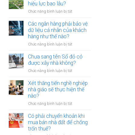
thừa
hiệu lực bao lâu?
mõm
kế
bị
ở
Chức năng bình luận bị tắt
đất
phạt
Quyết
đai
bao
định
Các ngân hàng phải bảo vệ
có
nhiêu?
thu
dữ liệu cá nhân của khách
bắt
hồi
hàng như thế nào?
buộc
đất
hòa
ở
Chức năng bình luận bị tắt
có
giải
Các
hiệu
tại
ngân
Chưa sang tên Sổ đỏ có
lực
UBND
hàng
được xây nhà không?
bao
cấp
phải
lâu?
xã
ở
Chức năng bình luận bị tắt
bảo
không?
Chưa
vệ
sang
Xét thăng tiến nghề nghiệp
dữ
tên
nhà giáo sẽ thực hiện thế
liệu
Sổ
nào?
cá
đỏ
nhân
ở
Chức năng bình luận bị tắt
có
của
Xét
được
khách
thăng
Có phải chuyển khoản khi
xây
hàng
tiến
mua bán nhà đất để chống
nhà
như
nghề
trốn thuế?
không?
thế
nghiệp