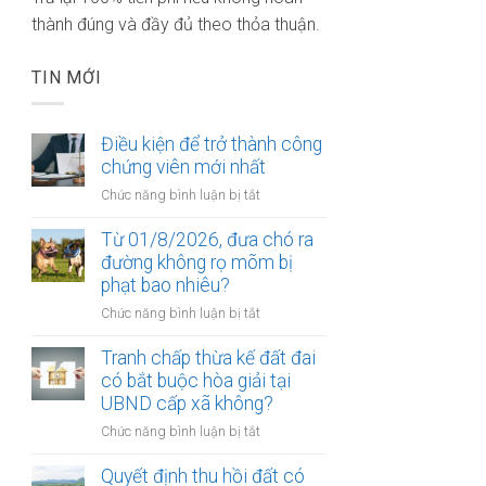
thành đúng và đầy đủ theo thỏa thuận.
TIN MỚI
Điều kiện để trở thành công
chứng viên mới nhất
ở
Chức năng bình luận bị tắt
Điều
kiện
Từ 01/8/2026, đưa chó ra
để
đường không rọ mõm bị
trở
phạt bao nhiêu?
thành
ở
Chức năng bình luận bị tắt
công
Từ
chứng
01/8/2026,
Tranh chấp thừa kế đất đai
viên
đưa
có bắt buộc hòa giải tại
mới
chó
UBND cấp xã không?
nhất
ra
ở
Chức năng bình luận bị tắt
đường
Tranh
không
chấp
Quyết định thu hồi đất có
rọ