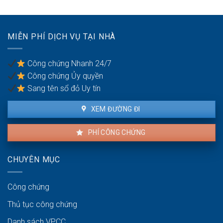
không
đất
thỏa
để
đáng
chống
có
trốn
MIỄN PHÍ DỊCH VỤ TẠI NHÀ
được
thuế?
khiếu
nại
Công chứng Nhanh 24/7
không?
Công chứng Ủy quyền
Sang tên sổ đỏ Uy tín
XEM ĐƯỜNG ĐI
PHÍ CÔNG CHỨNG
CHUYÊN MỤC
Công chứng
Thủ tục công chứng
Danh sách VPCC