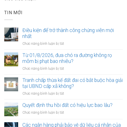
TIN MỚI
Điều kiện để trở thành công chứng viên mới
nhất
ở
Chức năng bình luận bị tắt
Điều
kiện
Từ 01/8/2026, đưa chó ra đường không rọ
để
mõm bị phạt bao nhiêu?
trở
ở
Chức năng bình luận bị tắt
thành
Từ
công
01/8/2026,
Tranh chấp thừa kế đất đai có bắt buộc hòa giải
chứng
đưa
tại UBND cấp xã không?
viên
chó
mới
ở
Chức năng bình luận bị tắt
ra
nhất
Tranh
đường
chấp
Quyết định thu hồi đất có hiệu lực bao lâu?
không
thừa
rọ
ở
Chức năng bình luận bị tắt
kế
mõm
Quyết
đất
bị
định
Các ngân hàng phải bảo vệ dữ liệu cá nhân của
đai