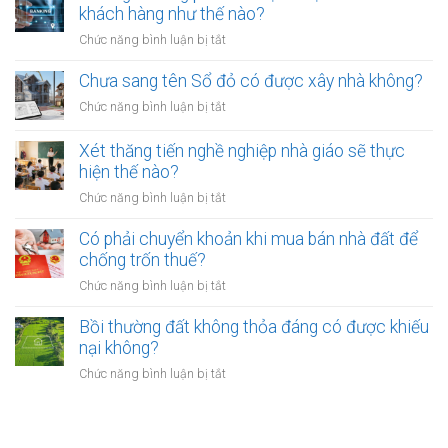
phạt
thu
khách hàng như thế nào?
có
bao
hồi
bắt
ở
Chức năng bình luận bị tắt
nhiêu?
đất
buộc
Các
có
hòa
ngân
Chưa sang tên Sổ đỏ có được xây nhà không?
hiệu
giải
hàng
lực
ở
Chức năng bình luận bị tắt
tại
phải
bao
Chưa
UBND
bảo
lâu?
sang
cấp
Xét thăng tiến nghề nghiệp nhà giáo sẽ thực
vệ
tên
xã
hiện thế nào?
dữ
Sổ
không?
liệu
ở
Chức năng bình luận bị tắt
đỏ
cá
Xét
có
nhân
thăng
Có phải chuyển khoản khi mua bán nhà đất để
được
của
tiến
chống trốn thuế?
xây
khách
nghề
nhà
ở
Chức năng bình luận bị tắt
hàng
nghiệp
không?
Có
như
nhà
phải
Bồi thường đất không thỏa đáng có được khiếu
thế
giáo
chuyển
nào?
nại không?
sẽ
khoản
thực
ở
Chức năng bình luận bị tắt
khi
hiện
Bồi
mua
thế
thường
bán
nào?
đất
nhà