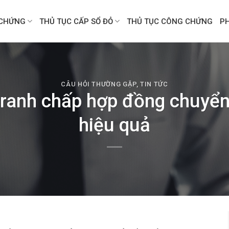
CHỨNG
THỦ TỤC CẤP SỔ ĐỎ
THỦ TỤC CÔNG CHỨNG
P
CÂU HỎI THƯỜNG GẶP
,
TIN TỨC
 tranh chấp hợp đồng chuyể
hiệu quả