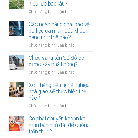
thừa
hiệu lực bao lâu?
mõm
kế
bị
ở
Chức năng bình luận bị tắt
đất
phạt
Quyết
đai
bao
định
Các ngân hàng phải bảo vệ
có
nhiêu?
thu
dữ liệu cá nhân của khách
bắt
hồi
hàng như thế nào?
buộc
đất
hòa
ở
Chức năng bình luận bị tắt
có
giải
Các
hiệu
tại
ngân
Chưa sang tên Sổ đỏ có
lực
UBND
hàng
được xây nhà không?
bao
cấp
phải
lâu?
xã
ở
Chức năng bình luận bị tắt
bảo
không?
Chưa
vệ
sang
Xét thăng tiến nghề nghiệp
dữ
tên
nhà giáo sẽ thực hiện thế
liệu
Sổ
nào?
cá
đỏ
nhân
ở
Chức năng bình luận bị tắt
có
của
Xét
được
khách
thăng
Có phải chuyển khoản khi
xây
hàng
tiến
mua bán nhà đất để chống
nhà
như
nghề
trốn thuế?
không?
thế
nghiệp