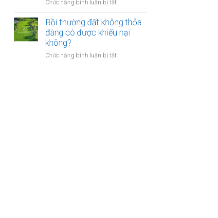
nào?
ở
Chức năng bình luận bị tắt
nhà
Có
giáo
phải
Bồi thường đất không thỏa
sẽ
chuyển
đáng có được khiếu nại
thực
khoản
không?
hiện
khi
thế
ở
Chức năng bình luận bị tắt
mua
nào?
Bồi
bán
thường
nhà
đất
đất
không
để
thỏa
chống
đáng
trốn
có
thuế?
được
khiếu
nại
không?