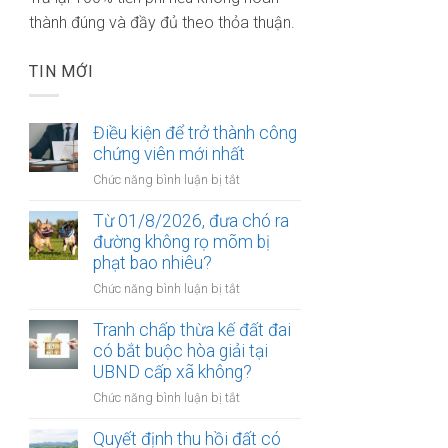
thành đúng và đầy đủ theo thỏa thuận.
TIN MỚI
Điều kiện để trở thành công
chứng viên mới nhất
ở
Chức năng bình luận bị tắt
Điều
kiện
Từ 01/8/2026, đưa chó ra
để
đường không rọ mõm bị
trở
phạt bao nhiêu?
thành
ở
Chức năng bình luận bị tắt
công
Từ
chứng
01/8/2026,
Tranh chấp thừa kế đất đai
viên
đưa
có bắt buộc hòa giải tại
mới
chó
UBND cấp xã không?
nhất
ra
ở
Chức năng bình luận bị tắt
đường
Tranh
không
chấp
Quyết định thu hồi đất có
rọ