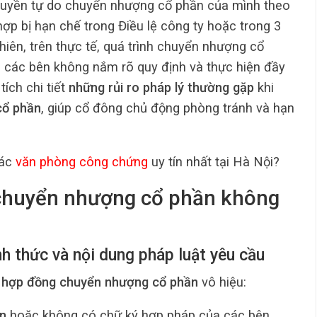
quyền tự do chuyển nhượng cổ phần của mình theo
ợp bị hạn chế trong Điều lệ công ty hoặc trong 3
iên, trên thực tế, quá trình chuyển nhượng cổ
 các bên không nắm rõ quy định và thực hiện đầy
tích chi tiết
những rủi ro pháp lý thường gặp
khi
cổ phần
, giúp cổ đông chủ động phòng tránh và hạn
các
văn phòng công chứng
uy tín nhất tại Hà Nội?
 chuyển nhượng cổ phần không
h thức và nội dung pháp luật yêu cầu
n
hợp đồng chuyển nhượng cổ phần
vô hiệu:
ản
hoặc không có chữ ký hợp pháp của các bên.