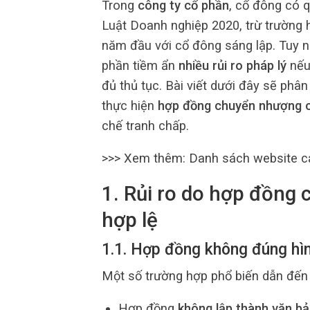
Trong
công ty cổ phần
, cổ đông có 
Luật Doanh nghiệp 2020, trừ trường h
năm đầu với cổ đông sáng lập. Tuy nh
phần tiềm ẩn
nhiều rủi ro pháp lý
nếu
đủ thủ tục. Bài viết dưới đây sẽ phân 
thực hiện
hợp đồng chuyển nhượng 
chế tranh chấp.
>>> Xem thêm: Danh sách website 
1. Rủi ro do hợp đồng
hợp lệ
1.1. Hợp đồng không đúng hìn
Một số trường hợp phổ biến dẫn đế
Hợp đồng
không lập thành văn b