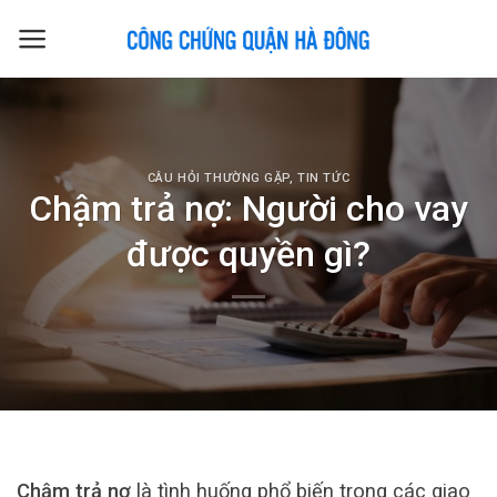
Skip
to
content
CÂU HỎI THƯỜNG GẶP
,
TIN TỨC
Chậm trả nợ: Người cho vay
được quyền gì?
Chậm trả nợ
là tình huống phổ biến trong các giao