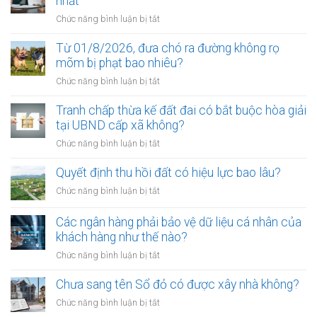
nhất
ở
Chức năng bình luận bị tắt
Điều
kiện
Từ 01/8/2026, đưa chó ra đường không rọ
để
mõm bị phạt bao nhiêu?
trở
ở
Chức năng bình luận bị tắt
thành
Từ
công
01/8/2026,
Tranh chấp thừa kế đất đai có bắt buộc hòa giải
chứng
đưa
tại UBND cấp xã không?
viên
chó
mới
ở
Chức năng bình luận bị tắt
ra
nhất
Tranh
đường
chấp
Quyết định thu hồi đất có hiệu lực bao lâu?
không
thừa
rọ
ở
Chức năng bình luận bị tắt
kế
mõm
Quyết
đất
bị
định
Các ngân hàng phải bảo vệ dữ liệu cá nhân của
đai
phạt
thu
khách hàng như thế nào?
có
bao
hồi
bắt
ở
Chức năng bình luận bị tắt
nhiêu?
đất
buộc
Các
có
hòa
ngân
Chưa sang tên Sổ đỏ có được xây nhà không?
hiệu
giải
hàng
lực
ở
Chức năng bình luận bị tắt
tại
phải
bao
Chưa