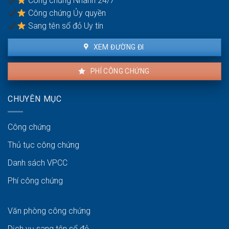
Công chứng Nhanh 24/7
không?
Công chứng Ủy quyền
Sang tên sổ đỏ Uy tín
XEM ĐƯỜNG ĐI
PHÍ CÔNG CHỨNG
CHUYÊN MỤC
Công chứng
Thủ tục công chứng
Danh sách VPCC
Phí công chứng
Văn phòng công chứng
Dịch vụ sang tên sổ đỏ