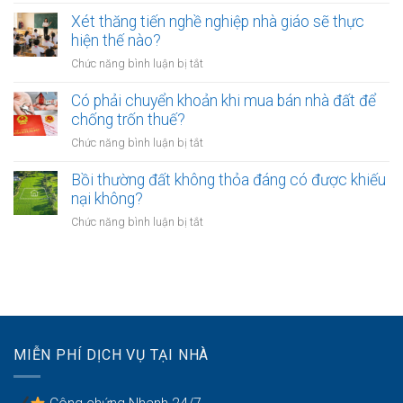
UBND
bảo
lâu?
sang
cấp
Xét thăng tiến nghề nghiệp nhà giáo sẽ thực
vệ
tên
xã
hiện thế nào?
dữ
Sổ
không?
liệu
ở
Chức năng bình luận bị tắt
đỏ
cá
Xét
có
nhân
thăng
Có phải chuyển khoản khi mua bán nhà đất để
được
của
tiến
chống trốn thuế?
xây
khách
nghề
nhà
ở
Chức năng bình luận bị tắt
hàng
nghiệp
không?
Có
như
nhà
phải
Bồi thường đất không thỏa đáng có được khiếu
thế
giáo
chuyển
nào?
nại không?
sẽ
khoản
thực
ở
Chức năng bình luận bị tắt
khi
hiện
Bồi
mua
thế
thường
bán
nào?
đất
nhà
không
đất
thỏa
để
đáng
chống
có
trốn
MIỄN PHÍ DỊCH VỤ TẠI NHÀ
được
thuế?
khiếu
nại