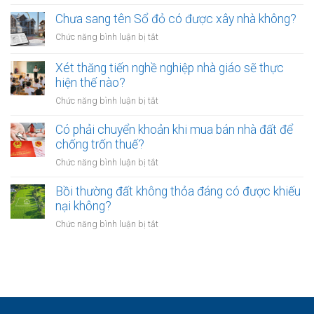
Các
có
hòa
ngân
Chưa sang tên Sổ đỏ có được xây nhà không?
hiệu
giải
hàng
lực
ở
Chức năng bình luận bị tắt
tại
phải
bao
Chưa
UBND
bảo
lâu?
sang
cấp
Xét thăng tiến nghề nghiệp nhà giáo sẽ thực
vệ
tên
xã
hiện thế nào?
dữ
Sổ
không?
liệu
ở
Chức năng bình luận bị tắt
đỏ
cá
Xét
có
nhân
thăng
Có phải chuyển khoản khi mua bán nhà đất để
được
của
tiến
chống trốn thuế?
xây
khách
nghề
nhà
ở
Chức năng bình luận bị tắt
hàng
nghiệp
không?
Có
như
nhà
phải
Bồi thường đất không thỏa đáng có được khiếu
thế
giáo
chuyển
nào?
nại không?
sẽ
khoản
thực
ở
Chức năng bình luận bị tắt
khi
hiện
Bồi
mua
thế
thường
bán
nào?
đất
nhà
không
đất
thỏa
để
đáng
chống