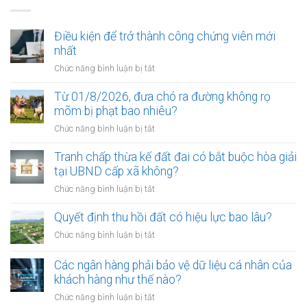
Điều kiện để trở thành công chứng viên mới
nhất
ở
Chức năng bình luận bị tắt
Điều
kiện
Từ 01/8/2026, đưa chó ra đường không rọ
để
mõm bị phạt bao nhiêu?
trở
ở
Chức năng bình luận bị tắt
thành
Từ
công
01/8/2026,
Tranh chấp thừa kế đất đai có bắt buộc hòa giải
chứng
đưa
tại UBND cấp xã không?
viên
chó
mới
ở
Chức năng bình luận bị tắt
ra
nhất
Tranh
đường
chấp
Quyết định thu hồi đất có hiệu lực bao lâu?
không
thừa
rọ
ở
Chức năng bình luận bị tắt
kế
mõm
Quyết
đất
bị
định
Các ngân hàng phải bảo vệ dữ liệu cá nhân của
đai
phạt
thu
khách hàng như thế nào?
có
bao
hồi
bắt
ở
Chức năng bình luận bị tắt
nhiêu?
đất
buộc