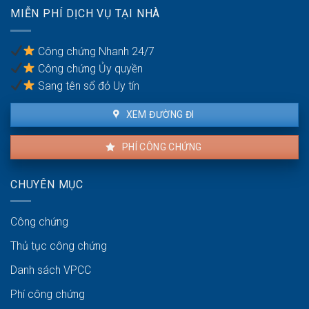
có
trốn
MIỄN PHÍ DỊCH VỤ TẠI NHÀ
được
thuế?
khiếu
nại
Công chứng Nhanh 24/7
không?
Công chứng Ủy quyền
Sang tên sổ đỏ Uy tín
XEM ĐƯỜNG ĐI
PHÍ CÔNG CHỨNG
CHUYÊN MỤC
Công chứng
Thủ tục công chứng
Danh sách VPCC
Phí công chứng