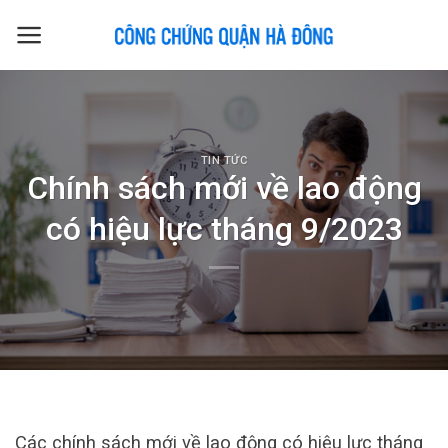
Skip
to
content
TIN TỨC
Chính sách mới về lao động
có hiệu lực tháng 9/2023
Các chính sách mới về lao động có hiệu lực tháng