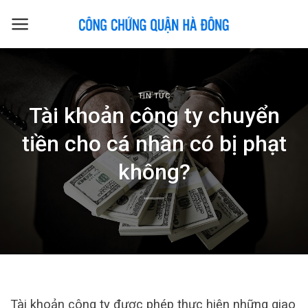
Skip
to
content
TIN TỨC
Tài khoản công ty chuyển
tiền cho cá nhân có bị phạt
không?
Tài khoản công ty được phép thực hiện những giao