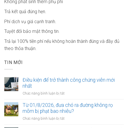
Không phát sinh thêm phụ phí
Trả kết quả đúng hẹn.
Phí dịch vụ giá cạnh tranh.
Tuyệt đối bảo mật thông tin.
Trả lại 100% tiền phí nếu không hoàn thành đúng và đầy đủ
theo thỏa thuận.
TIN MỚI
Điều kiện để trở thành công chứng viên mới
nhất
ở
Chức năng bình luận bị tắt
Điều
kiện
Từ 01/8/2026, đưa chó ra đường không rọ
để
mõm bị phạt bao nhiêu?
trở
ở
Chức năng bình luận bị tắt
thành
Từ
công