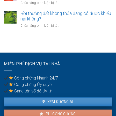
nhà
ở
Chức năng bình luận bị tắt
hàng
nghiệp
không?
Có
như
nhà
phải
Bồi thường đất không thỏa đáng có được khiếu
thế
giáo
chuyển
nào?
nại không?
sẽ
khoản
thực
ở
Chức năng bình luận bị tắt
khi
hiện
Bồi
mua
thế
thường
bán
nào?
đất
nhà
không
đất
thỏa
để
đáng
chống
có
trốn
MIỄN PHÍ DỊCH VỤ TẠI NHÀ
được
thuế?
khiếu
nại
Công chứng Nhanh 24/7
không?
Công chứng Ủy quyền
Sang tên sổ đỏ Uy tín
XEM ĐƯỜNG ĐI
PHÍ CÔNG CHỨNG