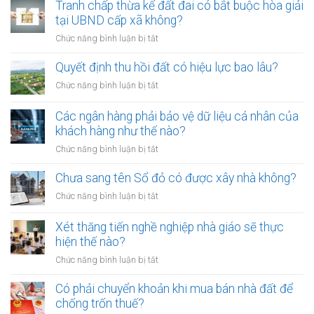
01/8/2026,
Tranh chấp thừa kế đất đai có bắt buộc hòa giải
chứng
đưa
tại UBND cấp xã không?
viên
chó
mới
ở
Chức năng bình luận bị tắt
ra
nhất
Tranh
đường
chấp
Quyết định thu hồi đất có hiệu lực bao lâu?
không
thừa
rọ
ở
Chức năng bình luận bị tắt
kế
mõm
Quyết
đất
bị
định
Các ngân hàng phải bảo vệ dữ liệu cá nhân của
đai
phạt
thu
khách hàng như thế nào?
có
bao
hồi
bắt
ở
Chức năng bình luận bị tắt
nhiêu?
đất
buộc
Các
có
hòa
ngân
Chưa sang tên Sổ đỏ có được xây nhà không?
hiệu
giải
hàng
lực
ở
Chức năng bình luận bị tắt
tại
phải
bao
Chưa
UBND
bảo
lâu?
sang
cấp
Xét thăng tiến nghề nghiệp nhà giáo sẽ thực
vệ
tên
xã
hiện thế nào?
dữ
Sổ
không?
liệu
ở
Chức năng bình luận bị tắt
đỏ
cá
Xét
có
nhân
thăng
Có phải chuyển khoản khi mua bán nhà đất để
được
của
tiến
chống trốn thuế?
xây
khách
nghề