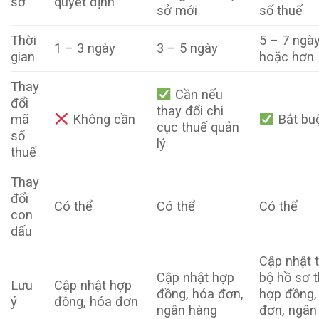
sơ
quyết định
sở mới
số thuế
Thời
5 – 7 ngà
1 – 3 ngày
3 – 5 ngày
gian
hoặc hơn
Thay
Cần nếu
đổi
thay đổi chi
mã
Không cần
Bắt bu
cục thuế quản
số
lý
thuế
Thay
đổi
Có thể
Có thể
Có thể
con
dấu
Cập nhật 
Cập nhật hợp
bộ hồ sơ t
Lưu
Cập nhật hợp
đồng, hóa đơn,
hợp đồng,
ý
đồng, hóa đơn
ngân hàng
đơn, ngân