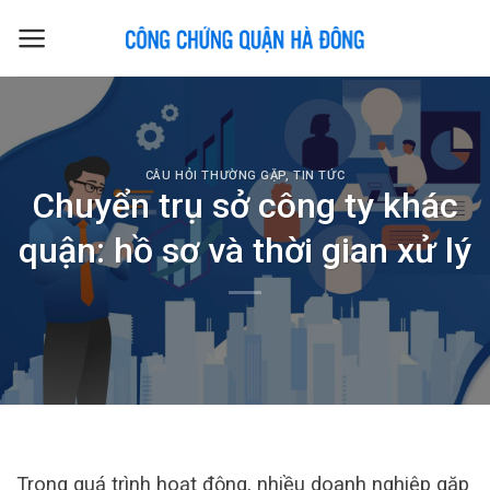
Skip
to
content
CÂU HỎI THƯỜNG GẶP
,
TIN TỨC
Chuyển trụ sở công ty khác
quận: hồ sơ và thời gian xử lý
Trong quá trình hoạt động, nhiều doanh nghiệp gặp