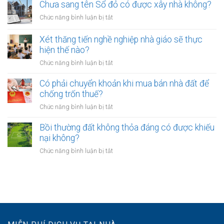
ngân
Chưa sang tên Sổ đỏ có được xây nhà không?
hiệu
giải
hàng
lực
ở
Chức năng bình luận bị tắt
tại
phải
bao
Chưa
UBND
bảo
lâu?
sang
cấp
Xét thăng tiến nghề nghiệp nhà giáo sẽ thực
vệ
tên
xã
hiện thế nào?
dữ
Sổ
không?
liệu
ở
Chức năng bình luận bị tắt
đỏ
cá
Xét
có
nhân
thăng
Có phải chuyển khoản khi mua bán nhà đất để
được
của
tiến
chống trốn thuế?
xây
khách
nghề
nhà
ở
Chức năng bình luận bị tắt
hàng
nghiệp
không?
Có
như
nhà
phải
Bồi thường đất không thỏa đáng có được khiếu
thế
giáo
chuyển
nào?
nại không?
sẽ
khoản
thực
ở
Chức năng bình luận bị tắt
khi
hiện
Bồi
mua
thế
thường
bán
nào?
đất
nhà
không
đất
thỏa
để
đáng
chống
có
trốn