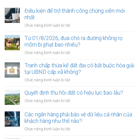
Điều kiện để trở thành công chứng viên mới
nhất
ở
Chức năng bình luận bị tắt
Điều
kiện
Từ 01/8/2026, đưa chó ra đường không rọ
để
mõm bị phạt bao nhiêu?
trở
ở
Chức năng bình luận bị tắt
thành
Từ
công
01/8/2026,
Tranh chấp thừa kế đất đai có bắt buộc hòa giải
chứng
đưa
tại UBND cấp xã không?
viên
chó
mới
ở
Chức năng bình luận bị tắt
ra
nhất
Tranh
đường
chấp
Quyết định thu hồi đất có hiệu lực bao lâu?
không
thừa
rọ
ở
Chức năng bình luận bị tắt
kế
mõm
Quyết
đất
bị
định
Các ngân hàng phải bảo vệ dữ liệu cá nhân của
đai
phạt
thu
khách hàng như thế nào?
có
bao
hồi
bắt
ở
Chức năng bình luận bị tắt
nhiêu?
đất
buộc
Các
có
hòa