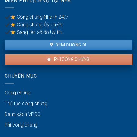
MIỄN PHÍ DỊCH VỤ TẠI NHÀ
được
thuế?
khiếu
nại
Công chứng Nhanh 24/7
không?
Công chứng Ủy quyền
Sang tên sổ đỏ Uy tín
XEM ĐƯỜNG ĐI
PHÍ CÔNG CHỨNG
CHUYÊN MỤC
Công chứng
Thủ tục công chứng
Danh sách VPCC
Phí công chứng