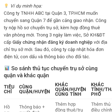
Ví dụ minh họa:
Công ty TNHH ABC tại Quận 3, TP.HCM muốn
chuyển sang Quận 7 để gần cảng giao nhận. Công
ty nộp hồ sơ chuyển trụ sở, kèm hợp đồng thuê
văn phòng mới. Trong 3 ngày làm việc, Sở KH&ĐT
cấp
Giấy chứng nhận đăng ký doanh nghiệp
với địa
chỉ trụ sở mới. Sau đó, công ty cập nhật hóa đơn
điện tử, con dấu và thông báo cho đối tác.
So sánh thủ tục chuyển trụ sở cùng
quận và khác quận
KHÁC
KHÁC
TIÊU
CÙNG
QUẬN/HUYỆN
TỈNH/T
CHÍ
QUẬN/HUYỆN
CÙNG TỈNH
PHỐ
Thêm hợp
Thêm thủ 
Hồ
Thông báo +
đồng thuê/trụ
điều chỉn