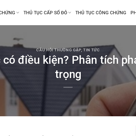
CHỨNG
THỦ TỤC CẤP SỔ ĐỎ
THỦ TỤC CÔNG CHỨNG
P
CÂU HỎI THƯỜNG GẶP
,
TIN TỨC
 có điều kiện? Phân tích ph
trọng