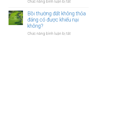
nào?
ở
Chức năng bình luận bị tắt
nhà
Có
giáo
phải
Bồi thường đất không thỏa
sẽ
chuyển
đáng có được khiếu nại
thực
khoản
không?
hiện
khi
thế
ở
Chức năng bình luận bị tắt
mua
nào?
Bồi
bán
thường
nhà
đất
đất
không
để
thỏa
chống
đáng
trốn
có
thuế?
được
khiếu
nại
không?