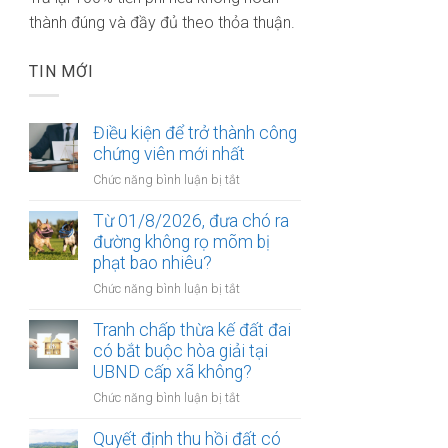
thành đúng và đầy đủ theo thỏa thuận.
TIN MỚI
Điều kiện để trở thành công
chứng viên mới nhất
ở
Chức năng bình luận bị tắt
Điều
kiện
Từ 01/8/2026, đưa chó ra
để
đường không rọ mõm bị
trở
phạt bao nhiêu?
thành
ở
Chức năng bình luận bị tắt
công
Từ
chứng
01/8/2026,
Tranh chấp thừa kế đất đai
viên
đưa
có bắt buộc hòa giải tại
mới
chó
UBND cấp xã không?
nhất
ra
ở
Chức năng bình luận bị tắt
đường
Tranh
không
chấp
Quyết định thu hồi đất có
rọ