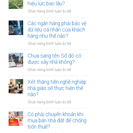
thừa
hiệu lực bao lâu?
mõm
kế
bị
ở
Chức năng bình luận bị tắt
đất
phạt
Quyết
đai
bao
định
Các ngân hàng phải bảo vệ
có
nhiêu?
thu
dữ liệu cá nhân của khách
bắt
hồi
hàng như thế nào?
buộc
đất
hòa
ở
Chức năng bình luận bị tắt
có
giải
Các
hiệu
tại
ngân
Chưa sang tên Sổ đỏ có
lực
UBND
hàng
được xây nhà không?
bao
cấp
phải
lâu?
xã
ở
Chức năng bình luận bị tắt
bảo
không?
Chưa
vệ
sang
Xét thăng tiến nghề nghiệp
dữ
tên
nhà giáo sẽ thực hiện thế
liệu
Sổ
nào?
cá
đỏ
nhân
ở
Chức năng bình luận bị tắt
có
của
Xét
được
khách
thăng
Có phải chuyển khoản khi
xây
hàng
tiến
mua bán nhà đất để chống
nhà
như
nghề
trốn thuế?
không?
thế
nghiệp