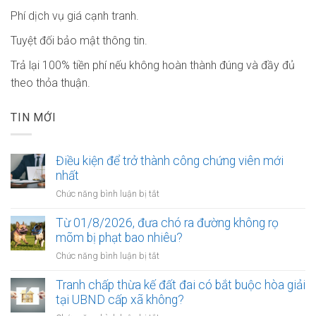
Phí dịch vụ giá cạnh tranh.
Tuyệt đối bảo mật thông tin.
Trả lại 100% tiền phí nếu không hoàn thành đúng và đầy đủ
theo thỏa thuận.
TIN MỚI
Điều kiện để trở thành công chứng viên mới
nhất
ở
Chức năng bình luận bị tắt
Điều
kiện
Từ 01/8/2026, đưa chó ra đường không rọ
để
mõm bị phạt bao nhiêu?
trở
ở
Chức năng bình luận bị tắt
thành
Từ
công
01/8/2026,
Tranh chấp thừa kế đất đai có bắt buộc hòa giải
chứng
đưa
tại UBND cấp xã không?
viên
chó
mới