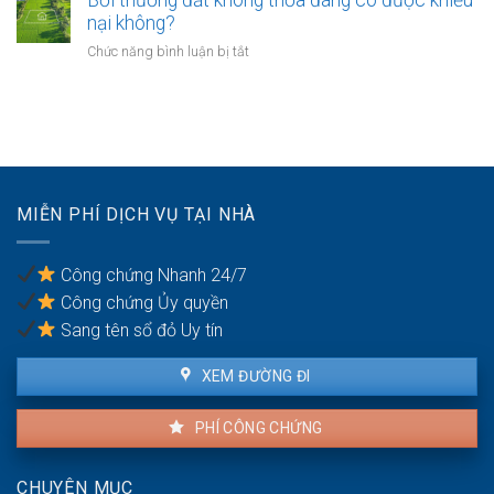
Bồi thường đất không thỏa đáng có được khiếu
giáo
chuyển
nào?
nại không?
sẽ
khoản
thực
ở
Chức năng bình luận bị tắt
khi
hiện
Bồi
mua
thế
thường
bán
nào?
đất
nhà
không
đất
thỏa
để
đáng
chống
có
trốn
MIỄN PHÍ DỊCH VỤ TẠI NHÀ
được
thuế?
khiếu
nại
Công chứng Nhanh 24/7
không?
Công chứng Ủy quyền
Sang tên sổ đỏ Uy tín
XEM ĐƯỜNG ĐI
PHÍ CÔNG CHỨNG
CHUYÊN MỤC