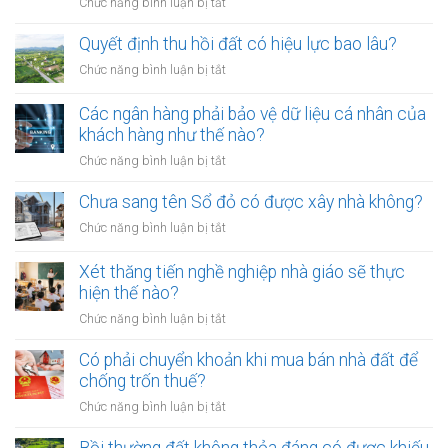
ở
Chức năng bình luận bị tắt
ra
nhất
Tranh
đường
chấp
Quyết định thu hồi đất có hiệu lực bao lâu?
không
thừa
rọ
ở
Chức năng bình luận bị tắt
kế
mõm
Quyết
đất
bị
định
Các ngân hàng phải bảo vệ dữ liệu cá nhân của
đai
phạt
thu
khách hàng như thế nào?
có
bao
hồi
bắt
ở
Chức năng bình luận bị tắt
nhiêu?
đất
buộc
Các
có
hòa
ngân
Chưa sang tên Sổ đỏ có được xây nhà không?
hiệu
giải
hàng
lực
ở
Chức năng bình luận bị tắt
tại
phải
bao
Chưa
UBND
bảo
lâu?
sang
cấp
Xét thăng tiến nghề nghiệp nhà giáo sẽ thực
vệ
tên
xã
hiện thế nào?
dữ
Sổ
không?
liệu
ở
Chức năng bình luận bị tắt
đỏ
cá
Xét
có
nhân
thăng
Có phải chuyển khoản khi mua bán nhà đất để
được
của
tiến
chống trốn thuế?
xây
khách
nghề
nhà
ở
Chức năng bình luận bị tắt
hàng
nghiệp
không?
Có
như
nhà
phải
thế