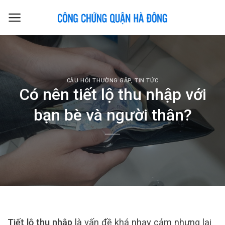
Skip
to
content
CÂU HỎI THƯỜNG GẶP
,
TIN TỨC
Có nên tiết lộ thu nhập với
bạn bè và người thân?
Tiết lộ thu nhập
là vấn đề khá nhạy cảm nhưng lại