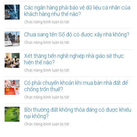
đất
bị
định
Các ngân hàng phải bảo vệ dữ liệu cá nhân của
đai
phạt
thu
khách hàng như thế nào?
có
bao
hồi
bắt
ở
Chức năng bình luận bị tắt
nhiêu?
đất
buộc
Các
có
hòa
ngân
Chưa sang tên Sổ đỏ có được xây nhà không?
hiệu
giải
hàng
lực
ở
Chức năng bình luận bị tắt
tại
phải
bao
Chưa
UBND
bảo
lâu?
sang
cấp
Xét thăng tiến nghề nghiệp nhà giáo sẽ thực
vệ
tên
xã
hiện thế nào?
dữ
Sổ
không?
liệu
ở
Chức năng bình luận bị tắt
đỏ
cá
Xét
có
nhân
thăng
Có phải chuyển khoản khi mua bán nhà đất để
được
của
tiến
chống trốn thuế?
xây
khách
nghề
nhà
ở
Chức năng bình luận bị tắt
hàng
nghiệp
không?
Có
như
nhà
phải
Bồi thường đất không thỏa đáng có được khiếu
thế
giáo
chuyển
nào?
nại không?
sẽ
khoản
thực
ở
Chức năng bình luận bị tắt
khi
hiện
Bồi
mua
thế
thường