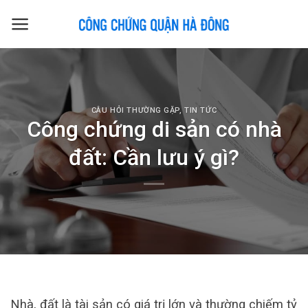
Skip
to
content
CÂU HỎI THƯỜNG GẶP
,
TIN TỨC
Công chứng di sản có nhà
đất: Cần lưu ý gì?
Nhà, đất là tài sản có giá trị lớn và thường chiếm tỷ