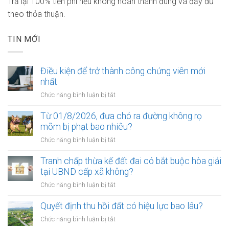
Trả lại 100% tiền phí nếu không hoàn thành đúng và đầy đủ
theo thỏa thuận.
TIN MỚI
Điều kiện để trở thành công chứng viên mới
nhất
ở
Chức năng bình luận bị tắt
Điều
kiện
Từ 01/8/2026, đưa chó ra đường không rọ
để
mõm bị phạt bao nhiêu?
trở
ở
Chức năng bình luận bị tắt
thành
Từ
công
01/8/2026,
Tranh chấp thừa kế đất đai có bắt buộc hòa giải
chứng
đưa
tại UBND cấp xã không?
viên
chó
mới
ở
Chức năng bình luận bị tắt
ra
nhất
Tranh
đường
chấp
Quyết định thu hồi đất có hiệu lực bao lâu?
không
thừa
rọ
ở
Chức năng bình luận bị tắt
kế
mõm
Quyết