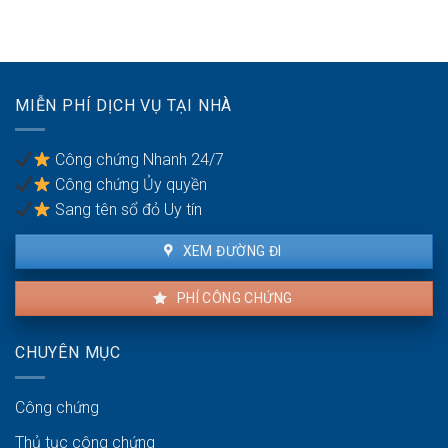
bán
nào?
đất
nhà
không
đất
thỏa
để
đáng
chống
có
trốn
MIỄN PHÍ DỊCH VỤ TẠI NHÀ
được
thuế?
khiếu
nại
Công chứng Nhanh 24/7
không?
Công chứng Ủy quyền
Sang tên sổ đỏ Uy tín
XEM ĐƯỜNG ĐI
PHÍ CÔNG CHỨNG
CHUYÊN MỤC
Công chứng
Thủ tục công chứng