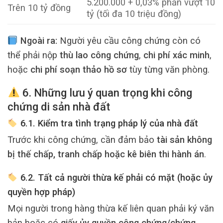
5.200.000 + 0,03% phần vượt 10
Trên 10 tỷ đồng
tỷ (tối đa 10 triệu đồng)
Ngoài ra:
Người yêu cầu công chứng còn có
thể phải nộp
thù lao công chứng
,
chi phí xác minh
,
hoặc
chi phí soạn thảo hồ sơ
tùy từng văn phòng.
6. Những lưu ý quan trọng khi công
chứng di sản nhà đất
6.1. Kiểm tra tình trạng pháp lý của nhà đất
Trước khi công chứng, cần đảm bảo
tài sản không
bị thế chấp, tranh chấp hoặc kê biên thi hành án
.
6.2. Tất cả người thừa kế phải có mặt (hoặc ủy
quyền hợp pháp)
Mọi người trong hàng thừa kế liên quan phải ký văn
bản hoặc có
giấy ủy quyền công chứng/chứng