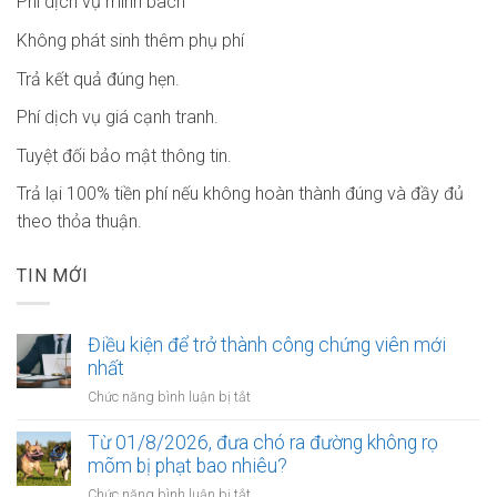
Phí dịch vụ minh bach
Không phát sinh thêm phụ phí
Trả kết quả đúng hẹn.
Phí dịch vụ giá cạnh tranh.
Tuyệt đối bảo mật thông tin.
Trả lại 100% tiền phí nếu không hoàn thành đúng và đầy đủ
theo thỏa thuận.
TIN MỚI
Điều kiện để trở thành công chứng viên mới
nhất
ở
Chức năng bình luận bị tắt
Điều
kiện
Từ 01/8/2026, đưa chó ra đường không rọ
để
mõm bị phạt bao nhiêu?
trở
ở
Chức năng bình luận bị tắt