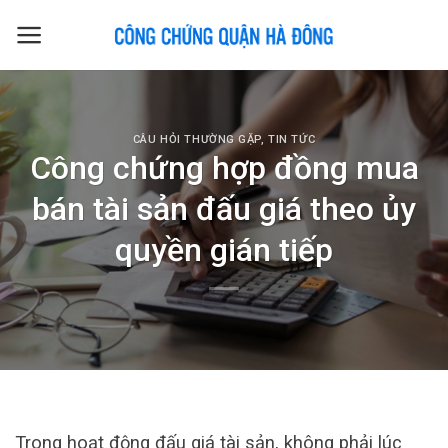
Skip
to
content
CÂU HỎI THƯỜNG GẶP
,
TIN TỨC
Công chứng hợp đồng mua
bán tài sản đấu giá theo ủy
quyền gián tiếp
Trong hoạt động đấu giá tài sản, không phải lúc