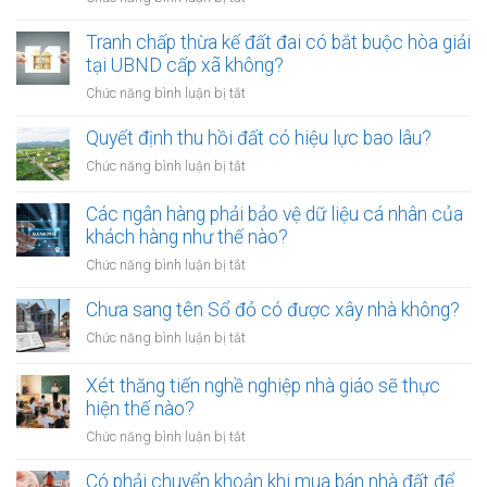
thành
Từ
công
01/8/2026,
Tranh chấp thừa kế đất đai có bắt buộc hòa giải
chứng
đưa
tại UBND cấp xã không?
viên
chó
mới
ở
Chức năng bình luận bị tắt
ra
nhất
Tranh
đường
chấp
Quyết định thu hồi đất có hiệu lực bao lâu?
không
thừa
rọ
ở
Chức năng bình luận bị tắt
kế
mõm
Quyết
đất
bị
định
Các ngân hàng phải bảo vệ dữ liệu cá nhân của
đai
phạt
thu
khách hàng như thế nào?
có
bao
hồi
bắt
ở
Chức năng bình luận bị tắt
nhiêu?
đất
buộc
Các
có
hòa
ngân
Chưa sang tên Sổ đỏ có được xây nhà không?
hiệu
giải
hàng
lực
ở
Chức năng bình luận bị tắt
tại
phải
bao
Chưa
UBND
bảo
lâu?
sang
cấp
Xét thăng tiến nghề nghiệp nhà giáo sẽ thực
vệ
tên
xã
hiện thế nào?
dữ
Sổ
không?
liệu
ở
Chức năng bình luận bị tắt
đỏ
cá
Xét
có
nhân
thăng
Có phải chuyển khoản khi mua bán nhà đất để
được